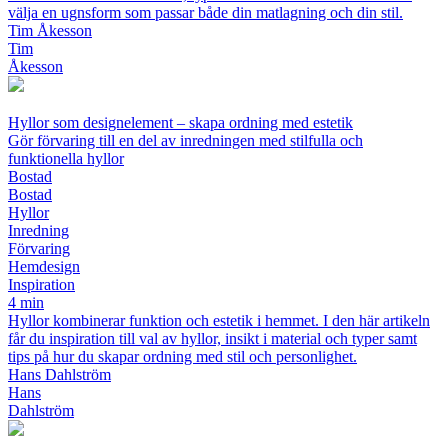
välja en ugnsform som passar både din matlagning och din stil.
Tim Åkesson
Tim
Åkesson
Hyllor som designelement – skapa ordning med estetik
Gör förvaring till en del av inredningen med stilfulla och
funktionella hyllor
Bostad
Bostad
Hyllor
Inredning
Förvaring
Hemdesign
Inspiration
4 min
Hyllor kombinerar funktion och estetik i hemmet. I den här artikeln
får du inspiration till val av hyllor, insikt i material och typer samt
tips på hur du skapar ordning med stil och personlighet.
Hans Dahlström
Hans
Dahlström