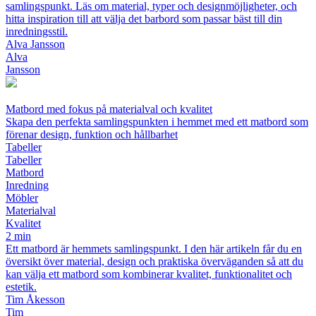
samlingspunkt. Läs om material, typer och designmöjligheter, och
hitta inspiration till att välja det barbord som passar bäst till din
inredningsstil.
Alva Jansson
Alva
Jansson
Matbord med fokus på materialval och kvalitet
Skapa den perfekta samlingspunkten i hemmet med ett matbord som
förenar design, funktion och hållbarhet
Tabeller
Tabeller
Matbord
Inredning
Möbler
Materialval
Kvalitet
2 min
Ett matbord är hemmets samlingspunkt. I den här artikeln får du en
översikt över material, design och praktiska överväganden så att du
kan välja ett matbord som kombinerar kvalitet, funktionalitet och
estetik.
Tim Åkesson
Tim