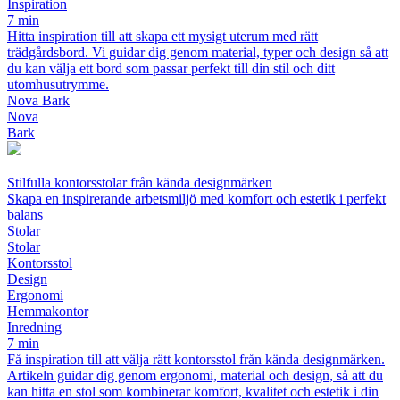
Inspiration
7 min
Hitta inspiration till att skapa ett mysigt uterum med rätt
trädgårdsbord. Vi guidar dig genom material, typer och design så att
du kan välja ett bord som passar perfekt till din stil och ditt
utomhusutrymme.
Nova Bark
Nova
Bark
Stilfulla kontorsstolar från kända designmärken
Skapa en inspirerande arbetsmiljö med komfort och estetik i perfekt
balans
Stolar
Stolar
Kontorsstol
Design
Ergonomi
Hemmakontor
Inredning
7 min
Få inspiration till att välja rätt kontorsstol från kända designmärken.
Artikeln guidar dig genom ergonomi, material och design, så att du
kan hitta en stol som kombinerar komfort, kvalitet och estetik i din