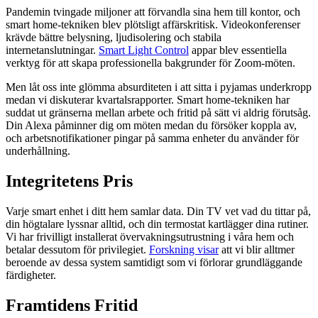
Pandemin tvingade miljoner att förvandla sina hem till kontor, och
smart home-tekniken blev plötsligt affärskritisk. Videokonferenser
krävde bättre belysning, ljudisolering och stabila
internetanslutningar.
Smart Light Control
appar blev essentiella
verktyg för att skapa professionella bakgrunder för Zoom-möten.
Men låt oss inte glömma absurditeten i att sitta i pyjamas underkropp
medan vi diskuterar kvartalsrapporter. Smart home-tekniken har
suddat ut gränserna mellan arbete och fritid på sätt vi aldrig förutsåg.
Din Alexa påminner dig om möten medan du försöker koppla av,
och arbetsnotifikationer pingar på samma enheter du använder för
underhållning.
Integritetens Pris
Varje smart enhet i ditt hem samlar data. Din TV vet vad du tittar på,
din högtalare lyssnar alltid, och din termostat kartlägger dina rutiner.
Vi har frivilligt installerat övervakningsutrustning i våra hem och
betalar dessutom för privilegiet.
Forskning visar
att vi blir alltmer
beroende av dessa system samtidigt som vi förlorar grundläggande
färdigheter.
Framtidens Fritid