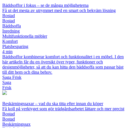
Bäddsoffor i fokus – se de många möjligheterna
Få ut det mesta av utrymmet med en smart och bekväm lösning
Bostad
Bostad
Bäddsoffa
Inredning
Multifunktionella möbler
Komfort
Platsbesparing
4 min
Bäddsoffor kombinerar komfort och funktionalitet i en möbel. I den
här artikeln får du en översikt över typer, funktioner och
designmöjligheter, så att du kan hitta den bäddsoffa som passar bäst
till ditt hem och dina behov.
Saga Frisk
Saga
Frisk
Beskärningssaxar – vad du ska titta efter innan du köper
Få koll på verktyget som gör trädgårdsarbetet lättare och mer precist
Bostad
Bostad
Beskärningssax