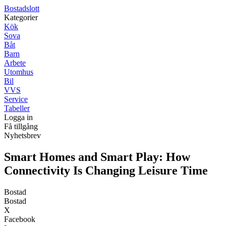
Bostadslott
Kategorier
Kök
Sova
Båt
Barn
Arbete
Utomhus
Bil
VVS
Service
Tabeller
Logga in
Få tillgång
Nyhetsbrev
Smart Homes and Smart Play: How
Connectivity Is Changing Leisure Time
Bostad
Bostad
X
Facebook