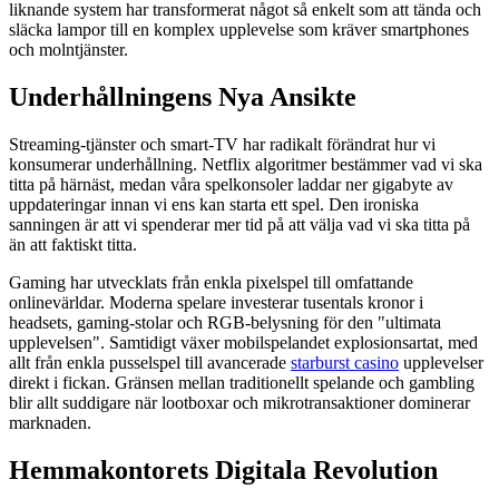
liknande system har transformerat något så enkelt som att tända och
släcka lampor till en komplex upplevelse som kräver smartphones
och molntjänster.
Underhållningens Nya Ansikte
Streaming-tjänster och smart-TV har radikalt förändrat hur vi
konsumerar underhållning. Netflix algoritmer bestämmer vad vi ska
titta på härnäst, medan våra spelkonsoler laddar ner gigabyte av
uppdateringar innan vi ens kan starta ett spel. Den ironiska
sanningen är att vi spenderar mer tid på att välja vad vi ska titta på
än att faktiskt titta.
Gaming har utvecklats från enkla pixelspel till omfattande
onlinevärldar. Moderna spelare investerar tusentals kronor i
headsets, gaming-stolar och RGB-belysning för den "ultimata
upplevelsen". Samtidigt växer mobilspelandet explosionsartat, med
allt från enkla pusselspel till avancerade
starburst casino
upplevelser
direkt i fickan. Gränsen mellan traditionellt spelande och gambling
blir allt suddigare när lootboxar och mikrotransaktioner dominerar
marknaden.
Hemmakontorets Digitala Revolution