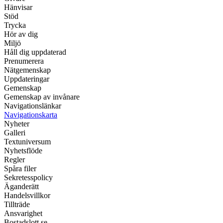
Hänvisar
Stöd
Trycka
Hör av dig
Miljö
Håll dig uppdaterad
Prenumerera
Nätgemenskap
Uppdateringar
Gemenskap
Gemenskap av invånare
Navigationslänkar
Navigationskarta
Nyheter
Galleri
Textuniversum
Nyhetsflöde
Regler
Spåra filer
Sekretesspolicy
Äganderätt
Handelsvillkor
Tillträde
Ansvarighet
Bostadslott.se