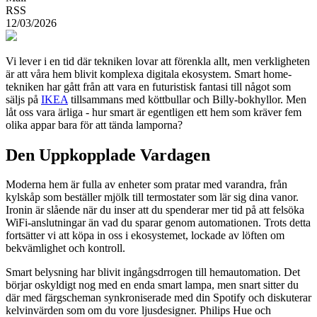
RSS
12/03/2026
Vi lever i en tid där tekniken lovar att förenkla allt, men verkligheten
är att våra hem blivit komplexa digitala ekosystem. Smart home-
tekniken har gått från att vara en futuristisk fantasi till något som
säljs på
IKEA
tillsammans med köttbullar och Billy-bokhyllor. Men
låt oss vara ärliga - hur smart är egentligen ett hem som kräver fem
olika appar bara för att tända lamporna?
Den Uppkopplade Vardagen
Moderna hem är fulla av enheter som pratar med varandra, från
kylskåp som beställer mjölk till termostater som lär sig dina vanor.
Ironin är slående när du inser att du spenderar mer tid på att felsöka
WiFi-anslutningar än vad du sparar genom automationen. Trots detta
fortsätter vi att köpa in oss i ekosystemet, lockade av löften om
bekvämlighet och kontroll.
Smart belysning har blivit ingångsdrrogen till hemautomation. Det
börjar oskyldigt nog med en enda smart lampa, men snart sitter du
där med färgscheman synkroniserade med din Spotify och diskuterar
kelvinvärden som om du vore ljusdesigner. Philips Hue och