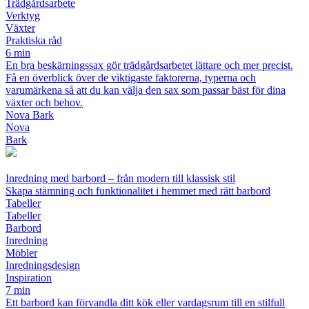
Trädgårdsarbete
Verktyg
Växter
Praktiska råd
6 min
En bra beskärningssax gör trädgårdsarbetet lättare och mer precist.
Få en överblick över de viktigaste faktorerna, typerna och
varumärkena så att du kan välja den sax som passar bäst för dina
växter och behov.
Nova Bark
Nova
Bark
Inredning med barbord – från modern till klassisk stil
Skapa stämning och funktionalitet i hemmet med rätt barbord
Tabeller
Tabeller
Barbord
Inredning
Möbler
Inredningsdesign
Inspiration
7 min
Ett barbord kan förvandla ditt kök eller vardagsrum till en stilfull