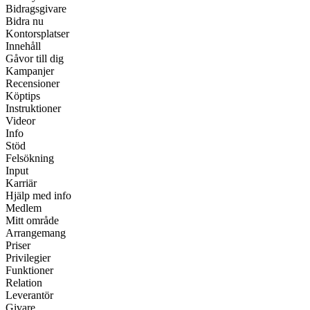
Bidragsgivare
Bidra nu
Kontorsplatser
Innehåll
Gåvor till dig
Kampanjer
Recensioner
Köptips
Instruktioner
Videor
Info
Stöd
Felsökning
Input
Karriär
Hjälp med info
Medlem
Mitt område
Arrangemang
Priser
Privilegier
Funktioner
Relation
Leverantör
Givare