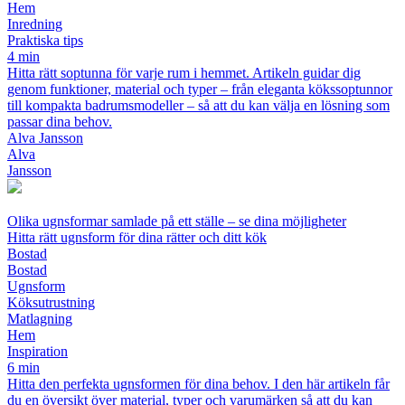
Hem
Inredning
Praktiska tips
4 min
Hitta rätt soptunna för varje rum i hemmet. Artikeln guidar dig
genom funktioner, material och typer – från eleganta kökssoptunnor
till kompakta badrumsmodeller – så att du kan välja en lösning som
passar dina behov.
Alva Jansson
Alva
Jansson
Olika ugnsformar samlade på ett ställe – se dina möjligheter
Hitta rätt ugnsform för dina rätter och ditt kök
Bostad
Bostad
Ugnsform
Köksutrustning
Matlagning
Hem
Inspiration
6 min
Hitta den perfekta ugnsformen för dina behov. I den här artikeln får
du en översikt över material, typer och varumärken så att du kan