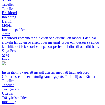
din stil
Tabeller
Tabeller
Brickbord
Inredning
Design
Möbler
Inredningsidéer
7 min
Brickbord kombinerar funktion och estetik i en möbel. I den här
artikeln får du en översikt över material, typer och design så att du
kan hitta det brickbord som passar perfekt till din stil och ditt hem.
Saga Frisk
Saga
Frisk
Inspiration: Skapa ett mysigt uterum med rätt trädgårdsbord
Gör terrassen till en naturlig samlingsplats för familj och vänner
Tabeller
Tabeller
Trädgårdsbord
Uterum
Trädgårdsmöbler
Inredning