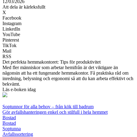
12/03/2026
Att dela är kärleksfullt
X
Facebook
Instagram
LinkedIn
YouTube
Pinterest
TikTok
Mail
RSS
Det perfekta hemmakontoret: Tips för produktivitet
Med fler människor som arbetar hemifrån är det viktigare än
någonsin att ha ett fungerande hemmakontor. Få praktiska råd om
inredning, belysning och ergonomi så att du kan arbeta effektivt och
bekvämt.
Läs e-boken idag
Soptunnor för alla behov – från kök till badrum
Gör avfallshanteringen enkel och stilfull i hela hemmet
Bostad
Bostad
Soptunna
Avfallssortering