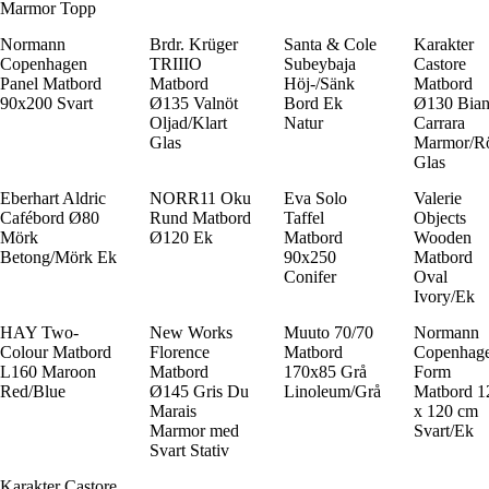
Marmor Topp
Normann
Brdr. Krüger
Santa & Cole
Karakter
Copenhagen
TRIIIO
Subeybaja
Castore
Panel Matbord
Matbord
Höj-/Sänk
Matbord
90x200 Svart
Ø135 Valnöt
Bord Ek
Ø130 Bia
Oljad/Klart
Natur
Carrara
Glas
Marmor/R
Glas
Eberhart Aldric
NORR11 Oku
Eva Solo
Valerie
Cafébord Ø80
Rund Matbord
Taffel
Objects
Mörk
Ø120 Ek
Matbord
Wooden
Betong/Mörk Ek
90x250
Matbord
Conifer
Oval
Ivory/Ek
HAY Two-
New Works
Muuto 70/70
Normann
Colour Matbord
Florence
Matbord
Copenhag
L160 Maroon
Matbord
170x85 Grå
Form
Red/Blue
Ø145 Gris Du
Linoleum/Grå
Matbord 1
Marais
x 120 cm
Marmor med
Svart/Ek
Svart Stativ
Karakter Castore