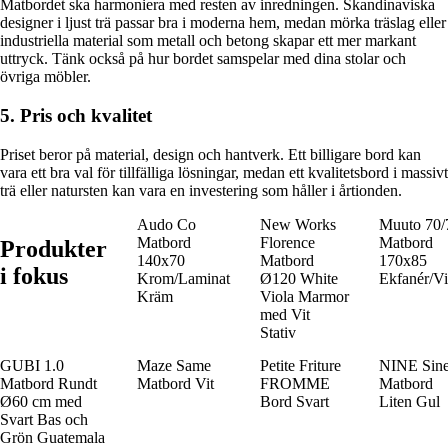
Matbordet ska harmoniera med resten av inredningen. Skandinaviska
designer i ljust trä passar bra i moderna hem, medan mörka träslag eller
industriella material som metall och betong skapar ett mer markant
uttryck. Tänk också på hur bordet samspelar med dina stolar och
övriga möbler.
5. Pris och kvalitet
Priset beror på material, design och hantverk. Ett billigare bord kan
vara ett bra val för tillfälliga lösningar, medan ett kvalitetsbord i massivt
trä eller natursten kan vara en investering som håller i årtionden.
Audo Co
New Works
Muuto 70/
Matbord
Florence
Matbord
Produkter
140x70
Matbord
170x85
i fokus
Krom/Laminat
Ø120 White
Ekfanér/Vi
Kräm
Viola Marmor
med Vit
Stativ
GUBI 1.0
Maze Same
Petite Friture
NINE Sin
Matbord Rundt
Matbord Vit
FROMME
Matbord
Ø60 cm med
Bord Svart
Liten Gul
Svart Bas och
Grön Guatemala