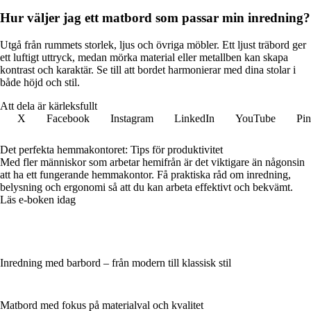
Hur väljer jag ett matbord som passar min inredning?
Utgå från rummets storlek, ljus och övriga möbler. Ett ljust träbord ger
ett luftigt uttryck, medan mörka material eller metallben kan skapa
kontrast och karaktär. Se till att bordet harmonierar med dina stolar i
både höjd och stil.
Att dela är kärleksfullt
X
Facebook
Instagram
LinkedIn
YouTube
Pin
Det perfekta hemmakontoret: Tips för produktivitet
Med fler människor som arbetar hemifrån är det viktigare än någonsin
att ha ett fungerande hemmakontor. Få praktiska råd om inredning,
belysning och ergonomi så att du kan arbeta effektivt och bekvämt.
Läs e-boken idag
Inredning med barbord – från modern till klassisk stil
Matbord med fokus på materialval och kvalitet