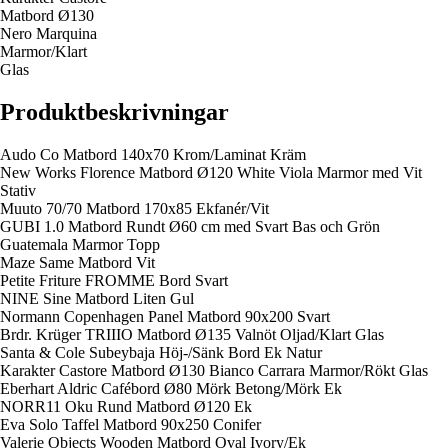
Matbord Ø130
Nero Marquina
Marmor/Klart
Glas
Produktbeskrivningar
Audo Co Matbord 140x70 Krom/Laminat Kräm
New Works Florence Matbord Ø120 White Viola Marmor med Vit
Stativ
Muuto 70/70 Matbord 170x85 Ekfanér/Vit
GUBI 1.0 Matbord Rundt Ø60 cm med Svart Bas och Grön
Guatemala Marmor Topp
Maze Same Matbord Vit
Petite Friture FROMME Bord Svart
NINE Sine Matbord Liten Gul
Normann Copenhagen Panel Matbord 90x200 Svart
Brdr. Krüger TRIIIO Matbord Ø135 Valnöt Oljad/Klart Glas
Santa & Cole Subeybaja Höj-/Sänk Bord Ek Natur
Karakter Castore Matbord Ø130 Bianco Carrara Marmor/Rökt Glas
Eberhart Aldric Cafébord Ø80 Mörk Betong/Mörk Ek
NORR11 Oku Rund Matbord Ø120 Ek
Eva Solo Taffel Matbord 90x250 Conifer
Valerie Objects Wooden Matbord Oval Ivory/Ek