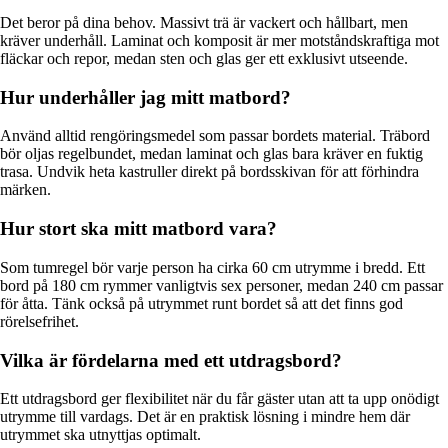
Det beror på dina behov. Massivt trä är vackert och hållbart, men
kräver underhåll. Laminat och komposit är mer motståndskraftiga mot
fläckar och repor, medan sten och glas ger ett exklusivt utseende.
Hur underhåller jag mitt matbord?
Använd alltid rengöringsmedel som passar bordets material. Träbord
bör oljas regelbundet, medan laminat och glas bara kräver en fuktig
trasa. Undvik heta kastruller direkt på bordsskivan för att förhindra
märken.
Hur stort ska mitt matbord vara?
Som tumregel bör varje person ha cirka 60 cm utrymme i bredd. Ett
bord på 180 cm rymmer vanligtvis sex personer, medan 240 cm passar
för åtta. Tänk också på utrymmet runt bordet så att det finns god
rörelsefrihet.
Vilka är fördelarna med ett utdragsbord?
Ett utdragsbord ger flexibilitet när du får gäster utan att ta upp onödigt
utrymme till vardags. Det är en praktisk lösning i mindre hem där
utrymmet ska utnyttjas optimalt.