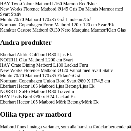
HAY Two-Colour Matbord L160 Maroon Red/Blue
New Works Florence Matbord Ø145 Gris Du Marais Marmor med
Svart Stativ
Muuto 70/70 Matbord 170x85 Grå Linoleum/Grå
Normann Copenhagen Form Matbord 120 x 120 cm Svart/Ek
Karakter Castore Matbord Ø130 Nero Marquina Marmor/Klart Glas
Andra produkter
Eberhart Aldric Cafébord Ø80 Ljus Ek
NORR11 Oku Matbord L200 cm Svart
HAY Crate Dining Matbord L180 Lackad Furu
New Works Florence Matbord Ø120 Valnöt med Svart Stativ
Muuto 70/70 Matbord 170x85 Ekfanér/Grå
Normann Copenhagen Union Bord Svart Ø80 X H74,5 cm
Eberhart Hector 105 Matbord Ljus Betong/Ljus Ek
NORR11 SoHo Matbord Ø80 Travertin
HAY Pastis Bord Ø90 x H74 Lackad Ek
Eberhart Hector 105 Matbord Mörk Betong/Mörk Ek
Olika typer av matbord
Matbord finns i många varianter, som alla har sina fördelar beroende på