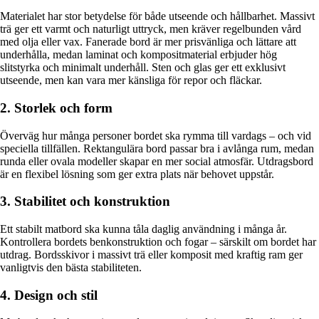
Materialet har stor betydelse för både utseende och hållbarhet. Massivt
trä ger ett varmt och naturligt uttryck, men kräver regelbunden vård
med olja eller vax. Fanerade bord är mer prisvänliga och lättare att
underhålla, medan laminat och kompositmaterial erbjuder hög
slitstyrka och minimalt underhåll. Sten och glas ger ett exklusivt
utseende, men kan vara mer känsliga för repor och fläckar.
2. Storlek och form
Överväg hur många personer bordet ska rymma till vardags – och vid
speciella tillfällen. Rektangulära bord passar bra i avlånga rum, medan
runda eller ovala modeller skapar en mer social atmosfär. Utdragsbord
är en flexibel lösning som ger extra plats när behovet uppstår.
3. Stabilitet och konstruktion
Ett stabilt matbord ska kunna tåla daglig användning i många år.
Kontrollera bordets benkonstruktion och fogar – särskilt om bordet har
utdrag. Bordsskivor i massivt trä eller komposit med kraftig ram ger
vanligtvis den bästa stabiliteten.
4. Design och stil