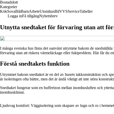
Bostadslott
Kategorier
Kök
Sova
Båt
Barn
Arbete
Utomhus
Bil
VVS
Service
Tabeller
Logga in
Få tillgång
Nyhetsbrev
Utnytta snedtaket för förvaring utan att fö
I många svenska hus finns det oanvänt utrymme bakom de snedställda v
förvaring utan att riskera värmeläckage eller fuktproblem. Här får du en 
Förstå snedtakets funktion
Utrymmet bakom snedtaket är en del av husets takkonstruktion och spelar 
är isoleringen ofta bättre, men det är ändå viktigt att inte störa konstruk
Snedtaket fungerar som en buffertzon mellan inomhusluften och yttertak
inomhusklimat.
Ljudsvag komfort: Väggisolering som skapare av lugn och ro i hemme