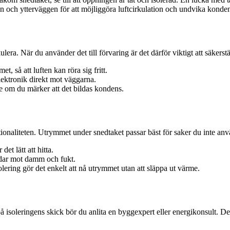
 och ytterväggen för att möjliggöra luftcirkulation och undvika konde
era. När du använder det till förvaring är det därför viktigt att säkerstä
t, så att luften kan röra sig fritt.
elektronik direkt mot väggarna.
e om du märker att det bildas kondens.
ionaliteten. Utrymmet under snedtaket passar bäst för saker du inte anvä
et lätt att hitta.
dar mot damm och fukt.
olering gör det enkelt att nå utrymmet utan att släppa ut värme.
å isoleringens skick bör du anlita en byggexpert eller energikonsult. De