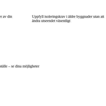
er av din
Uppfyll isoleringskrav i äldre byggnader utan att
ändra utseendet väsentligt
tälle – se dina möjligheter