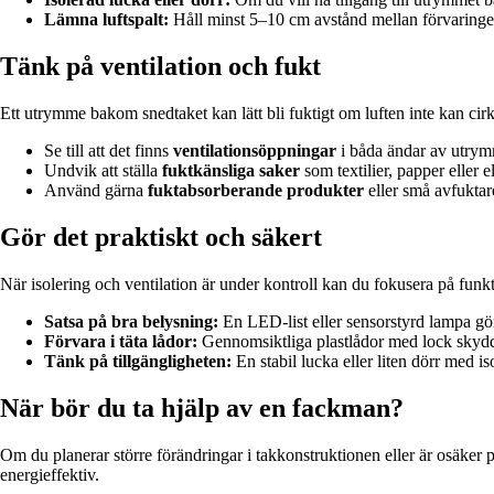
Lämna luftspalt:
Håll minst 5–10 cm avstånd mellan förvaringen
Tänk på ventilation och fukt
Ett utrymme bakom snedtaket kan lätt bli fuktigt om luften inte kan cirkul
Se till att det finns
ventilationsöppningar
i båda ändar av utrymme
Undvik att ställa
fuktkänsliga saker
som textilier, papper eller 
Använd gärna
fuktabsorberande produkter
eller små avfuktar
Gör det praktiskt och säkert
När isolering och ventilation är under kontroll kan du fokusera på funkt
Satsa på bra belysning:
En LED-list eller sensorstyrd lampa gör d
Förvara i täta lådor:
Gennomsiktliga plastlådor med lock skyd
Tänk på tillgängligheten:
En stabil lucka eller liten dörr med is
När bör du ta hjälp av en fackman?
Om du planerar större förändringar i takkonstruktionen eller är osäker p
energieffektiv.