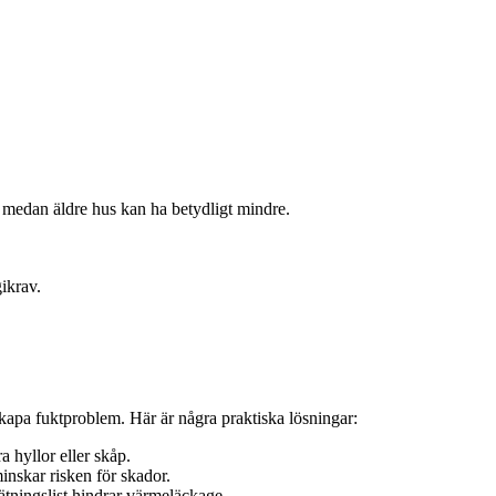
, medan äldre hus kan ha betydligt mindre.
ikrav.
skapa fuktproblem. Här är några praktiska lösningar:
 hyllor eller skåp.
minskar risken för skador.
tätningslist hindrar värmeläckage.