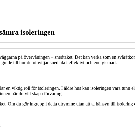
rsämra isoleringen
äggarna på övervåningen – snedtaket. Det kan verka som en svåråtkoml
guide till hur du utnyttjar snedtaket effektivt och energismart.
en viktig roll för isoleringen. I äldre hus kan isoleringen vara tunn ell
tionen när du vill skapa förvaring.
et. Om du gör ingrepp i detta utrymme utan att ta hänsyn till isolerin
t