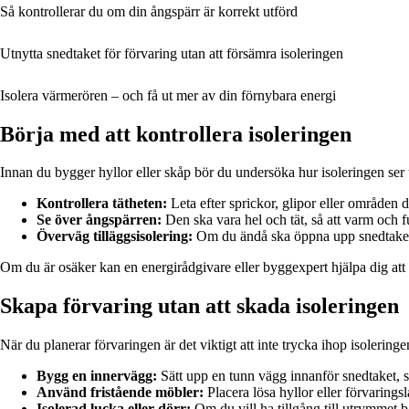
Så kontrollerar du om din ångspärr är korrekt utförd
Utnytta snedtaket för förvaring utan att försämra isoleringen
Isolera värmerören – och få ut mer av din förnybara energi
Börja med att kontrollera isoleringen
Innan du bygger hyllor eller skåp bör du undersöka hur isoleringen ser
Kontrollera tätheten:
Leta efter sprickor, glipor eller områden d
Se över ångspärren:
Den ska vara hel och tät, så att varm och fu
Överväg tilläggsisolering:
Om du ändå ska öppna upp snedtaket kan
Om du är osäker kan en energirådgivare eller byggexpert hjälpa dig att
Skapa förvaring utan att skada isoleringen
När du planerar förvaringen är det viktigt att inte trycka ihop isoleri
Bygg en innervägg:
Sätt upp en tunn vägg innanför snedtaket, s
Använd fristående möbler:
Placera lösa hyllor eller förvaringsl
Isolerad lucka eller dörr:
Om du vill ha tillgång till utrymmet b