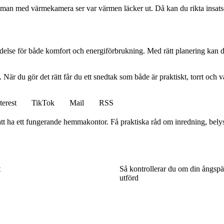
 man med värmekamera ser var värmen läcker ut. Då kan du rikta insatse
lse för både komfort och energiförbrukning. Med rätt planering kan du 
. När du gör det rätt får du ett snedtak som både är praktiskt, torrt och
terest
TikTok
Mail
RSS
att ha ett fungerande hemmakontor. Få praktiska råd om inredning, bely
t
Så kontrollerar du om din ångspär
utförd