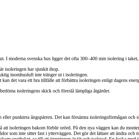
 ut. I moderna svenska hus ligger det ofta 300–400 mm isolering i taket
är isoleringen har sjunkit ihop.
ktig inomhusluft inte tränger ut i isoleringen.
 det vara ett bra tillfälle att förbättra isoleringen enligt dagens energ
 bedöma isoleringens skick och föreslå lämpliga åtgärder.
ngen eller punktera ångspärren. Det kan försämra isoleringsförmågan och 
å att isoleringen bakom förblir orörd. På den nya väggen kan du montera
ådor som inte sitter fast i ytterväggen. Det gör det lättare att ändra och 
akom snedtaket, se till att öppningen är tät och isolerad. En lucka med 