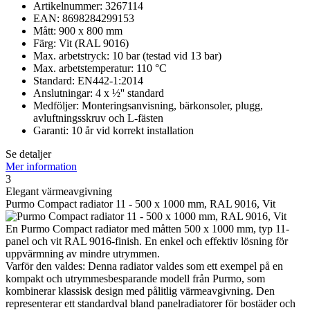
Artikelnummer: 3267114
EAN: 8698284299153
Mått: 900 x 800 mm
Färg: Vit (RAL 9016)
Max. arbetstryck: 10 bar (testad vid 13 bar)
Max. arbetstemperatur: 110 °C
Standard: EN442-1:2014
Anslutningar: 4 x ½'' standard
Medföljer: Monteringsanvisning, bärkonsoler, plugg,
avluftningsskruv och L-fästen
Garanti: 10 år vid korrekt installation
Se detaljer
Mer information
3
Elegant värmeavgivning
Purmo Compact radiator 11 - 500 x 1000 mm, RAL 9016, Vit
En Purmo Compact radiator med måtten 500 x 1000 mm, typ 11-
panel och vit RAL 9016-finish. En enkel och effektiv lösning för
uppvärmning av mindre utrymmen.
Varför den valdes: Denna radiator valdes som ett exempel på en
kompakt och utrymmesbesparande modell från Purmo, som
kombinerar klassisk design med pålitlig värmeavgivning. Den
representerar ett standardval bland panelradiatorer för bostäder och