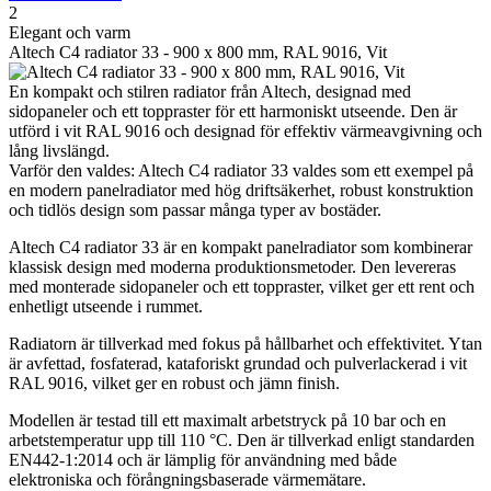
2
Elegant och varm
Altech C4 radiator 33 - 900 x 800 mm, RAL 9016, Vit
En kompakt och stilren radiator från Altech, designad med
sidopaneler och ett toppraster för ett harmoniskt utseende. Den är
utförd i vit RAL 9016 och designad för effektiv värmeavgivning och
lång livslängd.
Varför den valdes: Altech C4 radiator 33 valdes som ett exempel på
en modern panelradiator med hög driftsäkerhet, robust konstruktion
och tidlös design som passar många typer av bostäder.
Altech C4 radiator 33 är en kompakt panelradiator som kombinerar
klassisk design med moderna produktionsmetoder. Den levereras
med monterade sidopaneler och ett toppraster, vilket ger ett rent och
enhetligt utseende i rummet.
Radiatorn är tillverkad med fokus på hållbarhet och effektivitet. Ytan
är avfettad, fosfaterad, kataforiskt grundad och pulverlackerad i vit
RAL 9016, vilket ger en robust och jämn finish.
Modellen är testad till ett maximalt arbetstryck på 10 bar och en
arbetstemperatur upp till 110 °C. Den är tillverkad enligt standarden
EN442-1:2014 och är lämplig för användning med både
elektroniska och förångningsbaserade värmemätare.