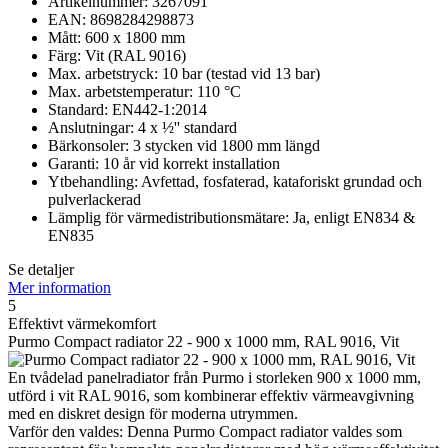
Artikelnummer: 3267091
EAN: 8698284298873
Mått: 600 x 1800 mm
Färg: Vit (RAL 9016)
Max. arbetstryck: 10 bar (testad vid 13 bar)
Max. arbetstemperatur: 110 °C
Standard: EN442-1:2014
Anslutningar: 4 x ½'' standard
Bärkonsoler: 3 stycken vid 1800 mm längd
Garanti: 10 år vid korrekt installation
Ytbehandling: Avfettad, fosfaterad, kataforiskt grundad och
pulverlackerad
Lämplig för värmedistributionsmätare: Ja, enligt EN834 &
EN835
Se detaljer
Mer information
5
Effektivt värmekomfort
Purmo Compact radiator 22 - 900 x 1000 mm, RAL 9016, Vit
En tvådelad panelradiator från Purmo i storleken 900 x 1000 mm,
utförd i vit RAL 9016, som kombinerar effektiv värmeavgivning
med en diskret design för moderna utrymmen.
Varför den valdes: Denna Purmo Compact radiator valdes som