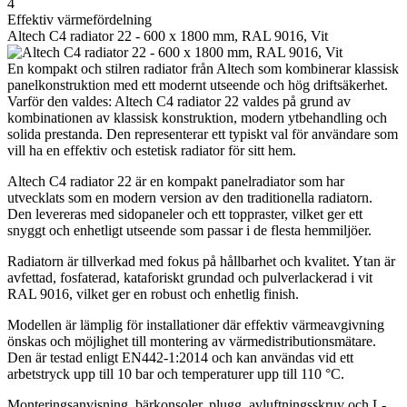
4
Effektiv värmefördelning
Altech C4 radiator 22 - 600 x 1800 mm, RAL 9016, Vit
En kompakt och stilren radiator från Altech som kombinerar klassisk
panelkonstruktion med ett modernt utseende och hög driftsäkerhet.
Varför den valdes: Altech C4 radiator 22 valdes på grund av
kombinationen av klassisk konstruktion, modern ytbehandling och
solida prestanda. Den representerar ett typiskt val för användare som
vill ha en effektiv och estetisk radiator för sitt hem.
Altech C4 radiator 22 är en kompakt panelradiator som har
utvecklats som en modern version av den traditionella radiatorn.
Den levereras med sidopaneler och ett toppraster, vilket ger ett
snyggt och enhetligt utseende som passar i de flesta hemmiljöer.
Radiatorn är tillverkad med fokus på hållbarhet och kvalitet. Ytan är
avfettad, fosfaterad, kataforiskt grundad och pulverlackerad i vit
RAL 9016, vilket ger en robust och enhetlig finish.
Modellen är lämplig för installationer där effektiv värmeavgivning
önskas och möjlighet till montering av värmedistributionsmätare.
Den är testad enligt EN442-1:2014 och kan användas vid ett
arbetstryck upp till 10 bar och temperaturer upp till 110 °C.
Monteringsanvisning, bärkonsoler, plugg, avluftningsskruv och L-