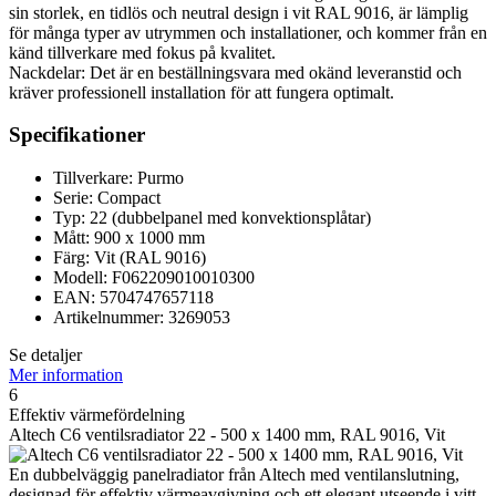
sin storlek, en tidlös och neutral design i vit RAL 9016, är lämplig
för många typer av utrymmen och installationer, och kommer från en
känd tillverkare med fokus på kvalitet.
Nackdelar: Det är en beställningsvara med okänd leveranstid och
kräver professionell installation för att fungera optimalt.
Specifikationer
Tillverkare: Purmo
Serie: Compact
Typ: 22 (dubbelpanel med konvektionsplåtar)
Mått: 900 x 1000 mm
Färg: Vit (RAL 9016)
Modell: F062209010010300
EAN: 5704747657118
Artikelnummer: 3269053
Se detaljer
Mer information
6
Effektiv värmefördelning
Altech C6 ventilsradiator 22 - 500 x 1400 mm, RAL 9016, Vit
En dubbelväggig panelradiator från Altech med ventilanslutning,
designad för effektiv värmeavgivning och ett elegant utseende i vitt