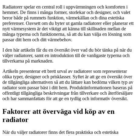
Radiatorer spelar en central roll i uppvärmningen och komforten i
hemmet. De finns i många former, storlekar och designer, och valet
beror både på rummets funktion, värmekällan och dina estetiska
preferenser. Oavsett om du byter ut gamla radiatorer eller planerar ett
nytt värmesystem är det viktigt att känna till skillnaden mellan de
många typerna och funktionerna, så att du kan välja en lösning som
passar ditt hem och ditt värmebehov.
I den här artikeln får du en översikt över vad du bör tänka på när du
väljer radiatorer, samt en introduktion till de vanligaste typerna och
tillverkarna på marknaden.
Artikeln presenterar ett brett urval av radiatorer som representerar
olika typer, designer och prisklasser. Syftet är att ge en översikt över
de tillgängliga alternativen så att du lättare kan bedöma vilken typ av
radiator som passar bäst i ditt hem. Produktinformationen baseras på
offentligt tillgängliga beskrivningar från tillverkare och återförsäljare
och har sammanfattats för att ge en tydlig och informativ översikt.
Faktorer att överväga vid köp av en
radiator
När du väljer radiatorer finns det flera praktiska och estetiska