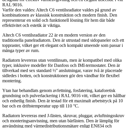
RAL 9016.
Varför den valdes: Altech C6 ventilsradiator valdes på grund av
kombinationen av klassisk konstruktion och modern finish. Den
representerar en solid och funktionell lösning för hem där både
effektivitet och estetik är viktiga.
Altech C6 ventilsradiator 22 är en modern version av den
traditionella panelradiatorn. Den är utrustad med sidopaneler och ett
toppraster, vilket ger ett elegant och kompakt utseende som passar i
många typer av rum.
Radiatorn levereras utan ventilinsats, men är kompatibel med olika
typer, inklusive modeller för Danfoss och IMI-termostater. Den är
tillverkad med sex standard ½'' anslutningar, varav två är placerade
sidledes i botten, och konstruktionen gör den vändbar för flexibel
montering.
Ytan har behandlats genom avfettning, fosfatering, kataforetisk
grundning och pulverlackering i RAL 9016 vitt, vilket ger en hållbar
och enhetlig finish. Den är testad för ett maximalt arbetstryck på 10
bar och en driftstemperatur upp till 110 °C.
Radiatorn levereras med J-fästen, skruvar, pluggar, avluftningsskruv
och monteringsanvisning, men utan bärfästen. Den är lämplig för
användning med värmedistributionsmätare enligt EN834 och