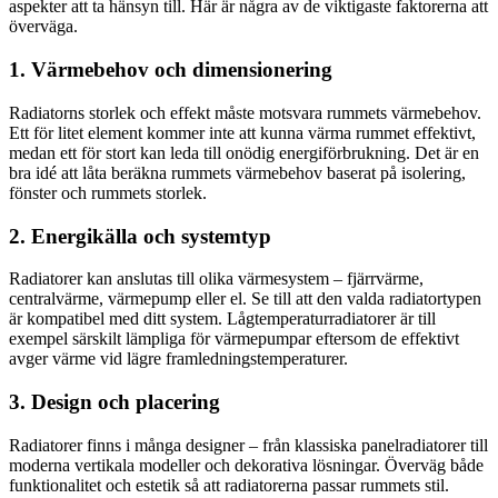
aspekter att ta hänsyn till. Här är några av de viktigaste faktorerna att
överväga.
1. Värmebehov och dimensionering
Radiatorns storlek och effekt måste motsvara rummets värmebehov.
Ett för litet element kommer inte att kunna värma rummet effektivt,
medan ett för stort kan leda till onödig energiförbrukning. Det är en
bra idé att låta beräkna rummets värmebehov baserat på isolering,
fönster och rummets storlek.
2. Energikälla och systemtyp
Radiatorer kan anslutas till olika värmesystem – fjärrvärme,
centralvärme, värmepump eller el. Se till att den valda radiatortypen
är kompatibel med ditt system. Lågtemperaturradiatorer är till
exempel särskilt lämpliga för värmepumpar eftersom de effektivt
avger värme vid lägre framledningstemperaturer.
3. Design och placering
Radiatorer finns i många designer – från klassiska panelradiatorer till
moderna vertikala modeller och dekorativa lösningar. Överväg både
funktionalitet och estetik så att radiatorerna passar rummets stil.