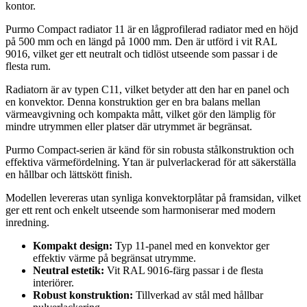
kontor.
Purmo Compact radiator 11 är en lågprofilerad radiator med en höjd
på 500 mm och en längd på 1000 mm. Den är utförd i vit RAL
9016, vilket ger ett neutralt och tidlöst utseende som passar i de
flesta rum.
Radiatorn är av typen C11, vilket betyder att den har en panel och
en konvektor. Denna konstruktion ger en bra balans mellan
värmeavgivning och kompakta mått, vilket gör den lämplig för
mindre utrymmen eller platser där utrymmet är begränsat.
Purmo Compact-serien är känd för sin robusta stålkonstruktion och
effektiva värmefördelning. Ytan är pulverlackerad för att säkerställa
en hållbar och lättskött finish.
Modellen levereras utan synliga konvektorplåtar på framsidan, vilket
ger ett rent och enkelt utseende som harmoniserar med modern
inredning.
Kompakt design:
Typ 11-panel med en konvektor ger
effektiv värme på begränsat utrymme.
Neutral estetik:
Vit RAL 9016-färg passar i de flesta
interiörer.
Robust konstruktion:
Tillverkad av stål med hållbar