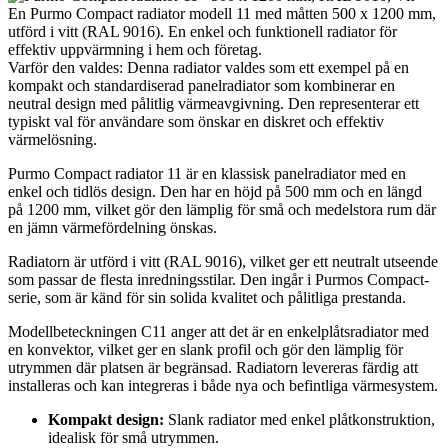
En Purmo Compact radiator modell 11 med måtten 500 x 1200 mm,
utförd i vitt (RAL 9016). En enkel och funktionell radiator för
effektiv uppvärmning i hem och företag.
Varför den valdes: Denna radiator valdes som ett exempel på en
kompakt och standardiserad panelradiator som kombinerar en
neutral design med pålitlig värmeavgivning. Den representerar ett
typiskt val för användare som önskar en diskret och effektiv
värmelösning.
Purmo Compact radiator 11 är en klassisk panelradiator med en
enkel och tidlös design. Den har en höjd på 500 mm och en längd
på 1200 mm, vilket gör den lämplig för små och medelstora rum där
en jämn värmefördelning önskas.
Radiatorn är utförd i vitt (RAL 9016), vilket ger ett neutralt utseende
som passar de flesta inredningsstilar. Den ingår i Purmos Compact-
serie, som är känd för sin solida kvalitet och pålitliga prestanda.
Modellbeteckningen C11 anger att det är en enkelplåtsradiator med
en konvektor, vilket ger en slank profil och gör den lämplig för
utrymmen där platsen är begränsad. Radiatorn levereras färdig att
installeras och kan integreras i både nya och befintliga värmesystem.
Kompakt design:
Slank radiator med enkel plåtkonstruktion,
idealisk för små utrymmen.