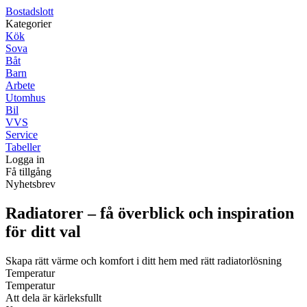
Bostadslott
Kategorier
Kök
Sova
Båt
Barn
Arbete
Utomhus
Bil
VVS
Service
Tabeller
Logga in
Få tillgång
Nyhetsbrev
Radiatorer – få överblick och inspiration
för ditt val
Skapa rätt värme och komfort i ditt hem med rätt radiatorlösning
Temperatur
Temperatur
Att dela är kärleksfullt