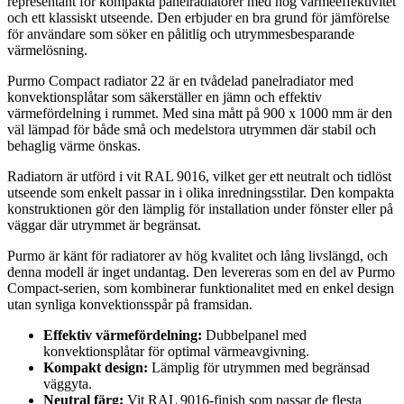
representant för kompakta panelradiatorer med hög värmeeffektivitet
och ett klassiskt utseende. Den erbjuder en bra grund för jämförelse
för användare som söker en pålitlig och utrymmesbesparande
värmelösning.
Purmo Compact radiator 22 är en tvådelad panelradiator med
konvektionsplåtar som säkerställer en jämn och effektiv
värmefördelning i rummet. Med sina mått på 900 x 1000 mm är den
väl lämpad för både små och medelstora utrymmen där stabil och
behaglig värme önskas.
Radiatorn är utförd i vit RAL 9016, vilket ger ett neutralt och tidlöst
utseende som enkelt passar in i olika inredningsstilar. Den kompakta
konstruktionen gör den lämplig för installation under fönster eller på
väggar där utrymmet är begränsat.
Purmo är känt för radiatorer av hög kvalitet och lång livslängd, och
denna modell är inget undantag. Den levereras som en del av Purmo
Compact-serien, som kombinerar funktionalitet med en enkel design
utan synliga konvektionsspår på framsidan.
Effektiv värmefördelning:
Dubbelpanel med
konvektionsplåtar för optimal värmeavgivning.
Kompakt design:
Lämplig för utrymmen med begränsad
väggyta.
Neutral färg:
Vit RAL 9016-finish som passar de flesta