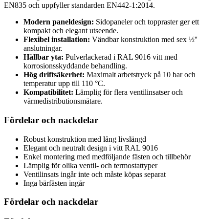
EN835 och uppfyller standarden EN442-1:2014.
Modern paneldesign:
Sidopaneler och toppraster ger ett
kompakt och elegant utseende.
Flexibel installation:
Vändbar konstruktion med sex ½''
anslutningar.
Hållbar yta:
Pulverlackerad i RAL 9016 vitt med
korrosionsskyddande behandling.
Hög driftsäkerhet:
Maximalt arbetstryck på 10 bar och
temperatur upp till 110 °C.
Kompatibilitet:
Lämplig för flera ventilinsatser och
värmedistributionsmätare.
Fördelar och nackdelar
Robust konstruktion med lång livslängd
Elegant och neutralt design i vitt RAL 9016
Enkel montering med medföljande fästen och tillbehör
Lämplig för olika ventil- och termostattyper
Ventilinsats ingår inte och måste köpas separat
Inga bärfästen ingår
Fördelar och nackdelar