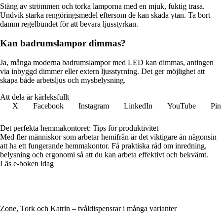
Stäng av strömmen och torka lamporna med en mjuk, fuktig trasa.
Undvik starka rengöringsmedel eftersom de kan skada ytan. Ta bort
damm regelbundet för att bevara ljusstyrkan.
Kan badrumslampor dimmas?
Ja, många moderna badrumslampor med LED kan dimmas, antingen
via inbyggd dimmer eller extern ljusstyrning. Det ger möjlighet att
skapa både arbetsljus och mysbelysning.
Att dela är kärleksfullt
X
Facebook
Instagram
LinkedIn
YouTube
Pin
Det perfekta hemmakontoret: Tips för produktivitet
Med fler människor som arbetar hemifrån är det viktigare än någonsin
att ha ett fungerande hemmakontor. Få praktiska råd om inredning,
belysning och ergonomi så att du kan arbeta effektivt och bekvämt.
Läs e-boken idag
Zone, Tork och Katrin – tvåldispensrar i många varianter