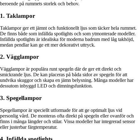
beroende på rummets storlek och behov.
1. Taklampor
Taklampor ger ett jämnt och funktionellt ljus som täcker hela rummet.
De finns både som infällda spotlights och som ytmonterade modeller.
Infällda spotlights är idealiska för moderna badrum med låg takhöjd,
medan pendlar kan ge ett mer dekorativt uttryck.
2. Vägglampor
Vägglampor är populära runt spegeln där de ger ett direkt och
smickrande ljus. De kan placeras på båda sidor av spegeln för att
undvika skuggor och skapa en jämn belysning. Många modeller har
dessutom inbyggd LED och dimningsfunktion.
3. Spegellampor
Spegellampor är speciellt utformade för att ge optimalt ljus vid
personlig vård. De monteras ofta direkt på spegeln eller ovanför och
finns i många längder och stilar. Vissa modeller har integrerad sensor
eller justerbar färgtemperatur.
4. Infällda spotlights