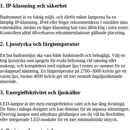
1. IP-klassning och säkerhet
Badrummet är en fuktig miljö, och därför måste lamporna ha en
lämplig IP-klassning. IP44 eller högre rekommenderas i områden nära
vattenkällor, medan en lägre klassning kan vara tillräcklig i torra zoner.
Kontrollera alltid tillverkarens rekommendationer gällande placering.
2. Ljusstyrka och färgtemperatur
Ett bra badrumsljus ska vara både funktionellt och behagligt. Välj en
hög ljusstyrka runt spegeln för exakt belysning vid rakning eller
makeup, och komplettera med mjukare ljus i resten av rummet för en
avslappnad stämning. En färgtemperatur på 2700–3000 kelvin ger ett
varmt ljus, medan 4000 kelvin ger ett mer neutralt dagsljusliknande
utseende.
3. Energieffektivitet och ljuskällor
LED-lampor är det mest energieffektiva valet och har lång livslängd.
De finns i många designer och kan dimmas för att anpassa stämningen.
Överväg lampor med utbytbara glödlampor om du vill ha flexibilitet,
eller integrerade LED-moduler för ett mer minimalistiskt uttryck.