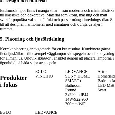
4. Design och material
Badrumslampor finns i många stilar – från moderna och minimalistiska
till klassiska och dekorativa. Material som krom, mässing och matt
svart är populära val som tål fukt och passar många inredningsstilar. Se
till att designen harmonierar med armaturer och övriga detaljer i
rummet.
5. Placering och ljusfördelning
Korrekt placering är avgörande för ett bra resultat. Kombinera gärna
flera ljuskällor – till exempel vägglampor vid spegeln och takbelysning
för allmänljus. Undvik skuggor i ansiktet genom att placera lamporna i
ögonhöjd på båda sidor av spegeln.
EGLO
LEDVANCE
Astro
VINCHIO
SUN@HOME
Homefield
Produkter
SMART+
Badrumsl
i fokus
Bathroom
LED Matt
Round
Svart
2x520lm IP44
14W/922-950
300mm WiFi
EGLO
LEDVANCE