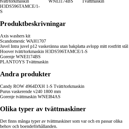
tvätt/torkmaskin
WNEI174BS
Tvättmaskin
H3DS596TAMCE/1-
S
Produktbeskrivningar
Axis washers kit
Scandomestic WAH1707
Juvel Intra juvel p12 vaskeränna utan bakplatta avlopp mitt rostfritt stål
Hoover tvätt/torkmaskin H3DS596TAMCE/1-S
Gorenje WNEI174BS
PLANTOYS Tvättmaskin
Andra produkter
Candy ROW 4964DXH 1-S Tvätt/torkmaskin
Purus vaskerende v240 1800 mm
Gorenje tvättmaskin WNEI84AS
Olika typer av tvättmaskiner
Det finns många typer av tvättmaskiner som var och en passar olika
behov och boendeförhållanden.