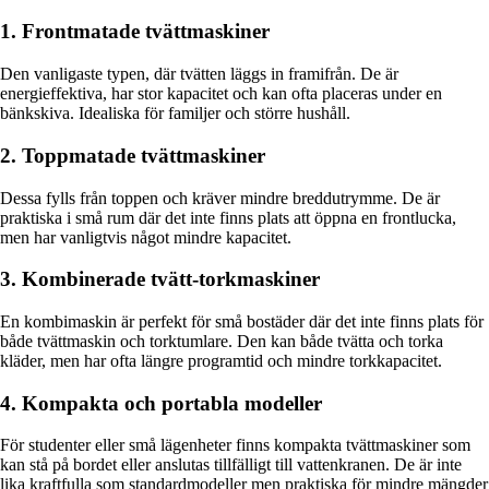
1. Frontmatade tvättmaskiner
Den vanligaste typen, där tvätten läggs in framifrån. De är
energieffektiva, har stor kapacitet och kan ofta placeras under en
bänkskiva. Idealiska för familjer och större hushåll.
2. Toppmatade tvättmaskiner
Dessa fylls från toppen och kräver mindre breddutrymme. De är
praktiska i små rum där det inte finns plats att öppna en frontlucka,
men har vanligtvis något mindre kapacitet.
3. Kombinerade tvätt-torkmaskiner
En kombimaskin är perfekt för små bostäder där det inte finns plats för
både tvättmaskin och torktumlare. Den kan både tvätta och torka
kläder, men har ofta längre programtid och mindre torkkapacitet.
4. Kompakta och portabla modeller
För studenter eller små lägenheter finns kompakta tvättmaskiner som
kan stå på bordet eller anslutas tillfälligt till vattenkranen. De är inte
lika kraftfulla som standardmodeller men praktiska för mindre mängder