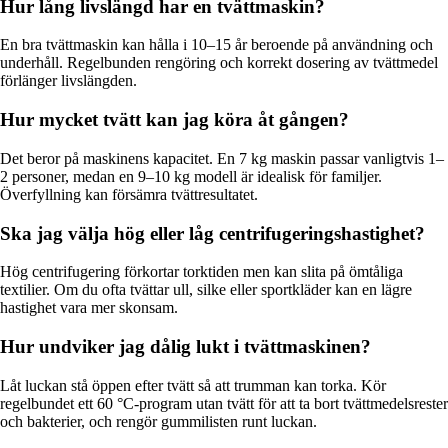
Hur lång livslängd har en tvättmaskin?
En bra tvättmaskin kan hålla i 10–15 år beroende på användning och
underhåll. Regelbunden rengöring och korrekt dosering av tvättmedel
förlänger livslängden.
Hur mycket tvätt kan jag köra åt gången?
Det beror på maskinens kapacitet. En 7 kg maskin passar vanligtvis 1–
2 personer, medan en 9–10 kg modell är idealisk för familjer.
Överfyllning kan försämra tvättresultatet.
Ska jag välja hög eller låg centrifugeringshastighet?
Hög centrifugering förkortar torktiden men kan slita på ömtåliga
textilier. Om du ofta tvättar ull, silke eller sportkläder kan en lägre
hastighet vara mer skonsam.
Hur undviker jag dålig lukt i tvättmaskinen?
Låt luckan stå öppen efter tvätt så att trumman kan torka. Kör
regelbundet ett 60 °C-program utan tvätt för att ta bort tvättmedelsrester
och bakterier, och rengör gummilisten runt luckan.