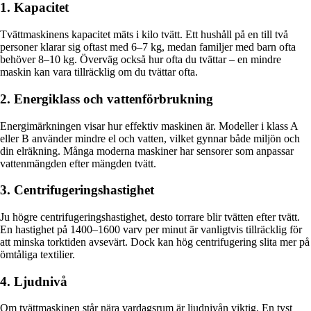
1. Kapacitet
Tvättmaskinens kapacitet mäts i kilo tvätt. Ett hushåll på en till två
personer klarar sig oftast med 6–7 kg, medan familjer med barn ofta
behöver 8–10 kg. Överväg också hur ofta du tvättar – en mindre
maskin kan vara tillräcklig om du tvättar ofta.
2. Energiklass och vattenförbrukning
Energimärkningen visar hur effektiv maskinen är. Modeller i klass A
eller B använder mindre el och vatten, vilket gynnar både miljön och
din elräkning. Många moderna maskiner har sensorer som anpassar
vattenmängden efter mängden tvätt.
3. Centrifugeringshastighet
Ju högre centrifugeringshastighet, desto torrare blir tvätten efter tvätt.
En hastighet på 1400–1600 varv per minut är vanligtvis tillräcklig för
att minska torktiden avsevärt. Dock kan hög centrifugering slita mer på
ömtåliga textilier.
4. Ljudnivå
Om tvättmaskinen står nära vardagsrum är ljudnivån viktig. En tyst