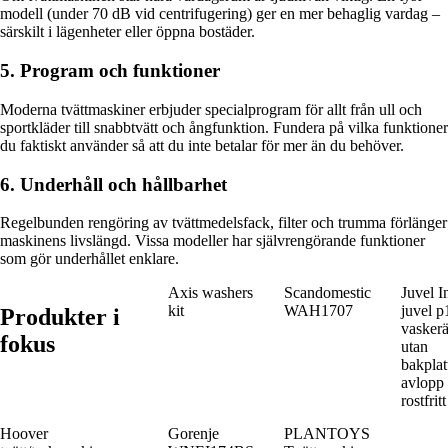
modell (under 70 dB vid centrifugering) ger en mer behaglig vardag –
särskilt i lägenheter eller öppna bostäder.
5. Program och funktioner
Moderna tvättmaskiner erbjuder specialprogram för allt från ull och
sportkläder till snabbtvätt och ångfunktion. Fundera på vilka funktioner
du faktiskt använder så att du inte betalar för mer än du behöver.
6. Underhåll och hållbarhet
Regelbunden rengöring av tvättmedelsfack, filter och trumma förlänger
maskinens livslängd. Vissa modeller har självrengörande funktioner
som gör underhållet enklare.
Axis washers
Scandomestic
Juvel I
kit
WAH1707
juvel p
Produkter i
vasker
fokus
utan
bakplat
avlopp 
rostfritt
Hoover
Gorenje
PLANTOYS