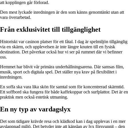
att kopplingen går förlorad.
Den mest lyckade inredningen är den som känns genomtänkt utan att
vara överarbetad.
Från exklusivitet till tillgänglighet
Historiskt var casinon platser för ett fåtal. I dag är spelmiljön tillgänglig
via en skärm, och upplevelsen är inte längre knuten till en fysisk
destination. Det påverkar också hur vi ser på rummet där vi befinner
oss.
Hemmet har blivit vår primära underhållningsarena. Där samsas film,
musik, sport och digitala spel. Det ställer nya krav på flexibilitet i
inredningen.
En soffa ska vara lika skön för samtal som för koncentrerad skärmtid.
Ett soffbord ska fungera för både kaffekoppar och surfplattor. Det är en
praktisk men också estetisk utmaning.
En ny typ av vardagslyx
Det som tidigare krävde resa och klädkod kan i dag upplevas i en mer
avslappnad miljö. Det betyder inte att känslan av lyx försvunnit – den