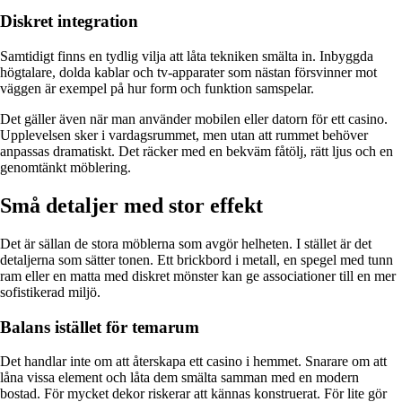
Diskret integration
Samtidigt finns en tydlig vilja att låta tekniken smälta in. Inbyggda
högtalare, dolda kablar och tv-apparater som nästan försvinner mot
väggen är exempel på hur form och funktion samspelar.
Det gäller även när man använder mobilen eller datorn för ett casino.
Upplevelsen sker i vardagsrummet, men utan att rummet behöver
anpassas dramatiskt. Det räcker med en bekväm fåtölj, rätt ljus och en
genomtänkt möblering.
Små detaljer med stor effekt
Det är sällan de stora möblerna som avgör helheten. I stället är det
detaljerna som sätter tonen. Ett brickbord i metall, en spegel med tunn
ram eller en matta med diskret mönster kan ge associationer till en mer
sofistikerad miljö.
Balans istället för temarum
Det handlar inte om att återskapa ett casino i hemmet. Snarare om att
låna vissa element och låta dem smälta samman med en modern
bostad. För mycket dekor riskerar att kännas konstruerat. För lite gör