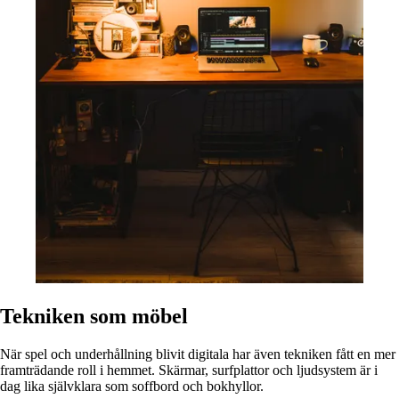
Tekniken som möbel
När spel och underhållning blivit digitala har även tekniken fått en mer
framträdande roll i hemmet. Skärmar, surfplattor och ljudsystem är i
dag lika självklara som soffbord och bokhyllor.