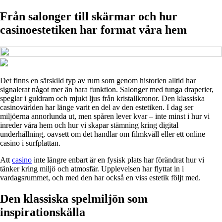
Från salonger till skärmar och hur
casinoestetiken har format våra hem
Det finns en särskild typ av rum som genom historien alltid har
signalerat något mer än bara funktion. Salonger med tunga draperier,
speglar i guldram och mjukt ljus från kristallkronor. Den klassiska
casinovärlden har länge varit en del av den estetiken. I dag ser
miljöerna annorlunda ut, men spåren lever kvar – inte minst i hur vi
inreder våra hem och hur vi skapar stämning kring digital
underhållning, oavsett om det handlar om filmkväll eller ett online
casino i surfplattan.
Att
casino
inte längre enbart är en fysisk plats har förändrat hur vi
tänker kring miljö och atmosfär. Upplevelsen har flyttat in i
vardagsrummet, och med den har också en viss estetik följt med.
Den klassiska spelmiljön som
inspirationskälla