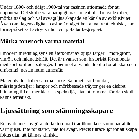
Under 1800- och tidigt 1900-tal var casinon utformade för att
imponera. Det skulle vara pampigt, nästan teatralt. Tunga textilier,
mörka träslag och väl avvägt ljus skapade en känsla av exklusivitet.
Även om dagens digitala casino är något helt annat rent tekniskt, har
formspråket satt avtryck i hur vi uppfattar begreppet.
Mörka toner och varma material
I modern inredning syns en återkomst av djupa färger – mörkgrönt,
vinrött och midnattsblått. Det är nyanser som historiskt förknippats
med spelbord och salonger. I hemmet används de ofta för att skapa en
ombonad, nästan intim atmosfär.
Materialvalen följer samma tanke. Sammet i soffkuddar,
mässingsdetaljer i lampor och mörkbetsade träytor ger en diskret
blinkning till en mer klassisk spelmiljö, utan att rummet för den skull
känns tematiskt.
Ljussättning som stämningsskapare
En av de mest avgörande faktorerna i traditionella casinon har alltid
varit ljuset. Inte för starkt, inte för svagt. Precis tillräckligt för att skapa
fokus utan att kännas kliniskt.