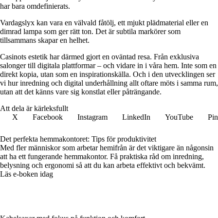
har bara omdefinierats.
Vardagslyx kan vara en välvald fåtölj, ett mjukt plädmaterial eller en
dimrad lampa som ger rätt ton. Det är subtila markörer som
tillsammans skapar en helhet.
Casinots estetik har därmed gjort en oväntad resa. Från exklusiva
salonger till digitala plattformar – och vidare in i våra hem. Inte som en
direkt kopia, utan som en inspirationskälla. Och i den utvecklingen ser
vi hur inredning och digital underhållning allt oftare möts i samma rum,
utan att det känns vare sig konstlat eller påträngande.
Att dela är kärleksfullt
X
Facebook
Instagram
LinkedIn
YouTube
Pin
Det perfekta hemmakontoret: Tips för produktivitet
Med fler människor som arbetar hemifrån är det viktigare än någonsin
att ha ett fungerande hemmakontor. Få praktiska råd om inredning,
belysning och ergonomi så att du kan arbeta effektivt och bekvämt.
Läs e-boken idag