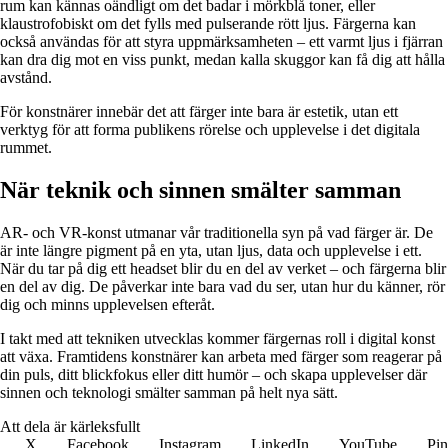
rum kan kännas oändligt om det badar i mörkblå toner, eller
klaustrofobiskt om det fylls med pulserande rött ljus. Färgerna kan
också användas för att styra uppmärksamheten – ett varmt ljus i fjärran
kan dra dig mot en viss punkt, medan kalla skuggor kan få dig att hålla
avstånd.
För konstnärer innebär det att färger inte bara är estetik, utan ett
verktyg för att forma publikens rörelse och upplevelse i det digitala
rummet.
När teknik och sinnen smälter samman
AR- och VR-konst utmanar vår traditionella syn på vad färger är. De
är inte längre pigment på en yta, utan ljus, data och upplevelse i ett.
När du tar på dig ett headset blir du en del av verket – och färgerna blir
en del av dig. De påverkar inte bara vad du ser, utan hur du känner, rör
dig och minns upplevelsen efteråt.
I takt med att tekniken utvecklas kommer färgernas roll i digital konst
att växa. Framtidens konstnärer kan arbeta med färger som reagerar på
din puls, ditt blickfokus eller ditt humör – och skapa upplevelser där
sinnen och teknologi smälter samman på helt nya sätt.
Att dela är kärleksfullt
X
Facebook
Instagram
LinkedIn
YouTube
Pin