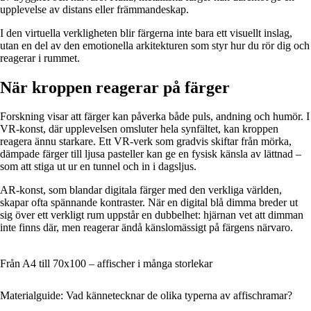
upplevelse av distans eller främmandeskap.
I den virtuella verkligheten blir färgerna inte bara ett visuellt inslag,
utan en del av den emotionella arkitekturen som styr hur du rör dig och
reagerar i rummet.
När kroppen reagerar på färger
Forskning visar att färger kan påverka både puls, andning och humör. I
VR-konst, där upplevelsen omsluter hela synfältet, kan kroppen
reagera ännu starkare. Ett VR-verk som gradvis skiftar från mörka,
dämpade färger till ljusa pasteller kan ge en fysisk känsla av lättnad –
som att stiga ut ur en tunnel och in i dagsljus.
AR-konst, som blandar digitala färger med den verkliga världen,
skapar ofta spännande kontraster. När en digital blå dimma breder ut
sig över ett verkligt rum uppstår en dubbelhet: hjärnan vet att dimman
inte finns där, men reagerar ändå känslomässigt på färgens närvaro.
Från A4 till 70x100 – affischer i många storlekar
Materialguide: Vad kännetecknar de olika typerna av affischramar?