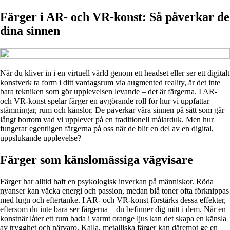
Färger i AR- och VR-konst: Så påverkar de
dina sinnen
När du kliver in i en virtuell värld genom ett headset eller ser ett digitalt
konstverk ta form i ditt vardagsrum via augmented reality, är det inte
bara tekniken som gör upplevelsen levande – det är färgerna. I AR-
och VR-konst spelar färger en avgörande roll för hur vi uppfattar
stämningar, rum och känslor. De påverkar våra sinnen på sätt som går
långt bortom vad vi upplever på en traditionell målarduk. Men hur
fungerar egentligen färgerna på oss när de blir en del av en digital,
uppslukande upplevelse?
Färger som känslomässiga vägvisare
Färger har alltid haft en psykologisk inverkan på människor. Röda
nyanser kan väcka energi och passion, medan blå toner ofta förknippas
med lugn och eftertanke. I AR- och VR-konst förstärks dessa effekter,
eftersom du inte bara ser färgerna – du befinner dig mitt i dem. När en
konstnär låter ett rum bada i varmt orange ljus kan det skapa en känsla
av trygghet och närvaro. Kalla, metalliska färger kan däremot ge en