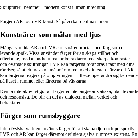
Skulpturer i hemmet – modern konst i urban inredning
Färger i AR- och VR-konst: Så påverkar de dina sinnen
Konstnärer som målar med ljus
Många samtida AR- och VR-konstnärer arbetar med färg som ett
levande språk. Vissa använder färger för att skapa stillhet och
eftertanke, medan andra utmanar betraktaren med skarpa kontraster
och oväntade skiftningar. I VR kan färgerna förändras i takt med dina
rörelser, så att du nästan “målar” rummet med din egen närvaro. I AR
kan färgerna reagera på omgivningen – till exempel ändra sig beroende
på ljuset i rummet eller färgerna på väggarna.
Denna interaktivitet gör att färgerna inte längre är statiska, utan levande
och responsiva. De blir en del av dialogen mellan verket och
betraktaren.
Färger som rumsbyggare
I den fysiska världen används färger för att skapa djup och perspektiv.
I VR och AR kan färger däremot definiera själva rummets existens. Ett