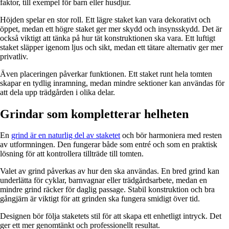
faktor, till exempel för barn eller husdjur.
Höjden spelar en stor roll. Ett lägre staket kan vara dekorativt och
öppet, medan ett högre staket ger mer skydd och insynsskydd. Det är
också viktigt att tänka på hur tät konstruktionen ska vara. Ett luftigt
staket släpper igenom ljus och sikt, medan ett tätare alternativ ger mer
privatliv.
Även placeringen påverkar funktionen. Ett staket runt hela tomten
skapar en tydlig inramning, medan mindre sektioner kan användas för
att dela upp trädgården i olika delar.
Grindar som kompletterar helheten
En
grind är en naturlig del av staketet
och bör harmoniera med resten
av utformningen. Den fungerar både som entré och som en praktisk
lösning för att kontrollera tillträde till tomten.
Valet av grind påverkas av hur den ska användas. En bred grind kan
underlätta för cyklar, barnvagnar eller trädgårdsarbete, medan en
mindre grind räcker för daglig passage. Stabil konstruktion och bra
gångjärn är viktigt för att grinden ska fungera smidigt över tid.
Designen bör följa staketets stil för att skapa ett enhetligt intryck. Det
ger ett mer genomtänkt och professionellt resultat.