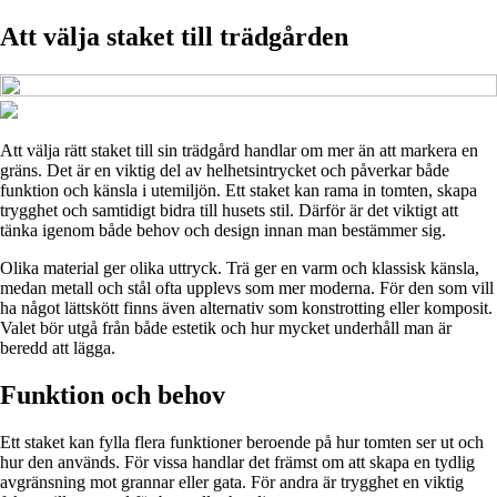
Att välja staket till trädgården
Att välja rätt staket till sin trädgård handlar om mer än att markera en
gräns. Det är en viktig del av helhetsintrycket och påverkar både
funktion och känsla i utemiljön. Ett staket kan rama in tomten, skapa
trygghet och samtidigt bidra till husets stil. Därför är det viktigt att
tänka igenom både behov och design innan man bestämmer sig.
Olika material ger olika uttryck. Trä ger en varm och klassisk känsla,
medan metall och stål ofta upplevs som mer moderna. För den som vill
ha något lättskött finns även alternativ som konstrotting eller komposit.
Valet bör utgå från både estetik och hur mycket underhåll man är
beredd att lägga.
Funktion och behov
Ett staket kan fylla flera funktioner beroende på hur tomten ser ut och
hur den används. För vissa handlar det främst om att skapa en tydlig
avgränsning mot grannar eller gata. För andra är trygghet en viktig