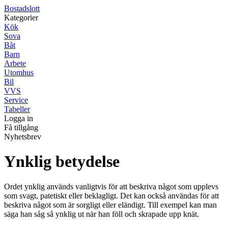
Bostadslott
Kategorier
Kök
Sova
Båt
Barn
Arbete
Utomhus
Bil
VVS
Service
Tabeller
Logga in
Få tillgång
Nyhetsbrev
Ynklig betydelse
Ordet ynklig används vanligtvis för att beskriva något som upplevs
som svagt, patetiskt eller beklagligt. Det kan också användas för att
beskriva något som är sorgligt eller eländigt. Till exempel kan man
säga han såg så ynklig ut när han föll och skrapade upp knät.