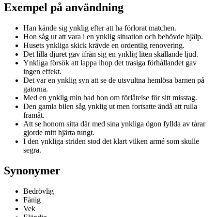
Exempel på användning
Han kände sig ynklig efter att ha förlorat matchen.
Hon såg ut att vara i en ynklig situation och behövde hjälp.
Husets ynkliga skick krävde en ordentlig renovering.
Det lilla djuret gav ifrån sig en ynklig liten skällande ljud.
Ynkliga försök att lappa ihop det trasiga förhållandet gav
ingen effekt.
Det var en ynklig syn att se de utsvultna hemlösa barnen på
gatorna.
Med en ynklig min bad hon om förlåtelse för sitt misstag.
Den gamla bilen såg ynklig ut men fortsatte ändå att rulla
framåt.
Att se honom sitta där med sina ynkliga ögon fyllda av tårar
gjorde mitt hjärta tungt.
I den ynkliga striden stod det klart vilken armé som skulle
segra.
Synonymer
Bedrövlig
Fånig
Vek