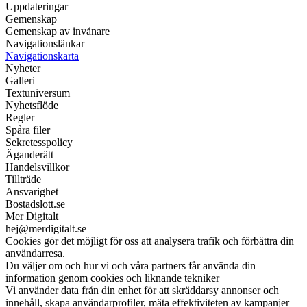
Uppdateringar
Gemenskap
Gemenskap av invånare
Navigationslänkar
Navigationskarta
Nyheter
Galleri
Textuniversum
Nyhetsflöde
Regler
Spåra filer
Sekretesspolicy
Äganderätt
Handelsvillkor
Tillträde
Ansvarighet
Bostadslott.se
Mer Digitalt
hej@merdigitalt.se
Cookies gör det möjligt för oss att analysera trafik och förbättra din
användarresa.
Du väljer om och hur vi och våra partners får använda din
information genom cookies och liknande tekniker
Vi använder data från din enhet för att skräddarsy annonser och
innehåll, skapa användarprofiler, mäta effektiviteten av kampanjer