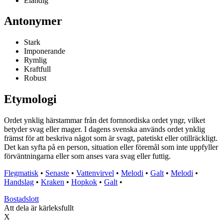
Eländig
Antonymer
Stark
Imponerande
Rymlig
Kraftfull
Robust
Etymologi
Ordet ynklig härstammar från det fornnordiska ordet yngr, vilket
betyder svag eller mager. I dagens svenska används ordet ynklig
främst för att beskriva något som är svagt, patetiskt eller otillräckligt.
Det kan syfta på en person, situation eller föremål som inte uppfyller
förväntningarna eller som anses vara svag eller futtig.
Flegmatisk
•
Senaste
•
Vattenvirvel
•
Melodi
•
Galt
•
Melodi
•
Handslag
•
Kraken
•
Hopkok
•
Galt
•
Bostadslott
Att dela är kärleksfullt
X