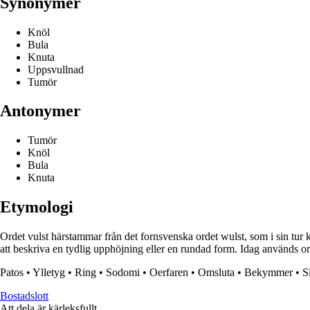
Synonymer
Knöl
Bula
Knuta
Uppsvullnad
Tumör
Antonymer
Tumör
Knöl
Bula
Knuta
Etymologi
Ordet vulst härstammar från det fornsvenska ordet wulst, som i sin tur 
att beskriva en tydlig upphöjning eller en rundad form. Idag används or
Patos
•
Ylletyg
•
Ring
•
Sodomi
•
Oerfaren
•
Omsluta
•
Bekymmer
•
S
Bostadslott
Att dela är kärleksfullt