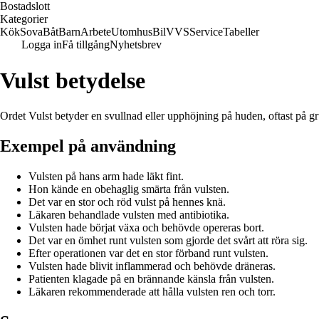
Bostadslott
Kategorier
Kök
Sova
Båt
Barn
Arbete
Utomhus
Bil
VVS
Service
Tabeller
Logga in
Få tillgång
Nyhetsbrev
Vulst betydelse
Ordet Vulst betyder en svullnad eller upphöjning på huden, oftast på gr
Exempel på användning
Vulsten på hans arm hade läkt fint.
Hon kände en obehaglig smärta från vulsten.
Det var en stor och röd vulst på hennes knä.
Läkaren behandlade vulsten med antibiotika.
Vulsten hade börjat växa och behövde opereras bort.
Det var en ömhet runt vulsten som gjorde det svårt att röra sig.
Efter operationen var det en stor förband runt vulsten.
Vulsten hade blivit inflammerad och behövde dräneras.
Patienten klagade på en brännande känsla från vulsten.
Läkaren rekommenderade att hålla vulsten ren och torr.