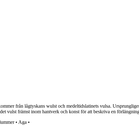
kommer från lågtyskans wulst och medeltidslatinets vulsa. Ursprungligen
det vulst främst inom hantverk och konst för att beskriva en förlängning
lummer
•
Aga
•