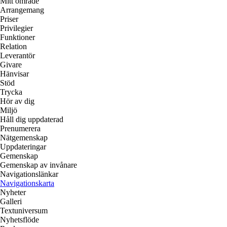
Mitt område
Arrangemang
Priser
Privilegier
Funktioner
Relation
Leverantör
Givare
Hänvisar
Stöd
Trycka
Hör av dig
Miljö
Håll dig uppdaterad
Prenumerera
Nätgemenskap
Uppdateringar
Gemenskap
Gemenskap av invånare
Navigationslänkar
Navigationskarta
Nyheter
Galleri
Textuniversum
Nyhetsflöde