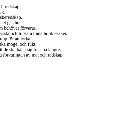
ch redskap.
yg.
iskeredskap.
tet gästhus.
om behöver förvaras.
yssla och förvara mina hobbiesaker.
pp för att torka.
vika mögel och fukt.
t de ska hålla sig fräscha längre.
kra förvaringen av mat och redskap.