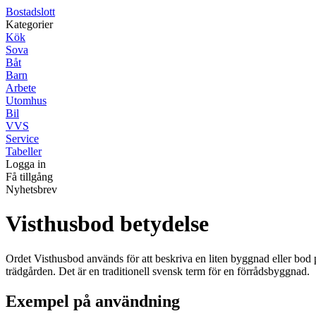
Bostadslott
Kategorier
Kök
Sova
Båt
Barn
Arbete
Utomhus
Bil
VVS
Service
Tabeller
Logga in
Få tillgång
Nyhetsbrev
Visthusbod betydelse
Ordet Visthusbod används för att beskriva en liten byggnad eller bod på
trädgården. Det är en traditionell svensk term för en förrådsbyggnad.
Exempel på användning