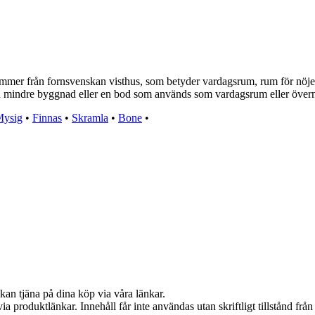
ommer från fornsvenskan visthus, som betyder vardagsrum, rum för nöj
n mindre byggnad eller en bod som används som vardagsrum eller övern
ysig
•
Finnas
•
Skramla
•
Bone
•
kan tjäna på dina köp via våra länkar.
via produktlänkar. Innehåll får inte användas utan skriftligt tillstånd fr