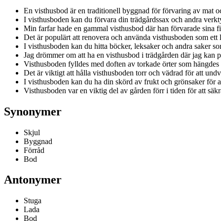
En visthusbod är en traditionell byggnad för förvaring av mat o
I visthusboden kan du förvara din trädgårdssax och andra verkt
Min farfar hade en gammal visthusbod där han förvarade sina f
Det är populärt att renovera och använda visthusboden som ett li
I visthusboden kan du hitta böcker, leksaker och andra saker s
Jag drömmer om att ha en visthusbod i trädgården där jag kan p
Visthusboden fylldes med doften av torkade örter som hängdes u
Det är viktigt att hålla visthusboden torr och vädrad för att und
I visthusboden kan du ha din skörd av frukt och grönsaker för at
Visthusboden var en viktig del av gården förr i tiden för att sä
Synonymer
Skjul
Byggnad
Förråd
Bod
Antonymer
Stuga
Lada
Bod