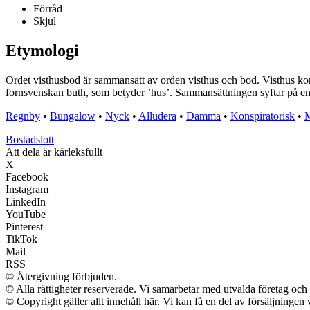
Förråd
Skjul
Etymologi
Ordet visthusbod är sammansatt av orden visthus och bod. Visthus k
fornsvenskan buth, som betyder ’hus’. Sammansättningen syftar på e
Regnby
•
Bungalow
•
Nyck
•
Alludera
•
Damma
•
Konspiratorisk
•
M
Bostadslott
Att dela är kärleksfullt
X
Facebook
Instagram
LinkedIn
YouTube
Pinterest
TikTok
Mail
RSS
© Återgivning förbjuden.
© Alla rättigheter reserverade. Vi samarbetar med utvalda företag och 
© Copyright gäller allt innehåll här. Vi kan få en del av försäljningen 