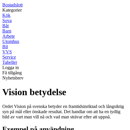
Bostadslott
Kategorier
Kök
Sova
Båt
Barn
Arbete
Utomhus
Bil
VVS
Service
Tabeller
Logga in
Få tillgång
Nyhetsbrev
Vision betydelse
Ordet Vision på svenska betyder en framtidsinriktad och långsiktig
syn på mål eller önskade resultat. Det handlar om att ha en tydlig
bild av vart man vill nå och vad man strävar efter att uppnå.
Exempel på användning