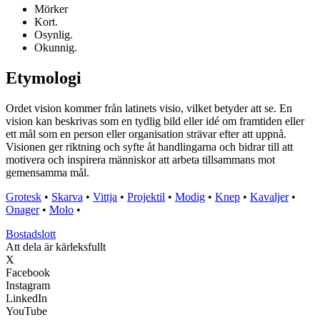
Mörker
Kort.
Osynlig.
Okunnig.
Etymologi
Ordet vision kommer från latinets visio, vilket betyder att se. En
vision kan beskrivas som en tydlig bild eller idé om framtiden eller
ett mål som en person eller organisation strävar efter att uppnå.
Visionen ger riktning och syfte åt handlingarna och bidrar till att
motivera och inspirera människor att arbeta tillsammans mot
gemensamma mål.
Grotesk
•
Skarva
•
Vittja
•
Projektil
•
Modig
•
Knep
•
Kavaljer
•
Onager
•
Molo
•
Bostadslott
Att dela är kärleksfullt
X
Facebook
Instagram
LinkedIn
YouTube