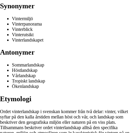
Synonymer
Vintermiljö
Vinterpanorama
Vinterblick
Vinterutsikt
Vinterlandskapet
Antonymer
Sommarlandskap
Höstlandskap
Vårlandskap
Tropiskt landskap
Ökenlandskap
Etymologi
Ordet vinterlandskap i svenskan kommer från två delar: vinter, vilket
syftar på den kalla årstiden mellan höst och vår, och landskap som
beskriver den geografiska miljön eller naturen på en viss plats.
Tillsammans beskriver ordet vinterlandskap alltså den specifika
naturen, miljön och atmosfären som är karakteristisk för vintern på en