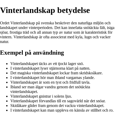
Vinterlandskap betydelse
Ordet Vinterlandskap på svenska beskriver den naturliga miljön och
landskapet under vinterperioden. Det kan innefatta snötäckta fält, isiga
sjöar, frostiga träd och all annan typ av natur som är karakteristisk för
vintern. Vinterlandskap är ofta associerat med kyla, lugn och vacker
natur.
Exempel på användning
Vinterlandskapet täcks av ett tjockt lager snö.
I vinterlandskapet lyser stjärnorna klart på natten.
Det magiska vinterlandskapet lockar fram skridskoåkare.
I vinterlandskapet hör man ibland vargarnas ylande.
Vinterlandskapet är som en tyst och fridfull tavla.
Ibland ser man älgar vandra genom det snötäckta
vinterlandskapet.
Vinterlandskapet gnistrar i solens ljus.
Vinterlandskapet förvandlas till en sagovärld när det snöar.
Skidåkare glider fram genom det vackra vinterlandskapet.
I vinterlandskapet kan man uppleva en känsla av stillhet och ro.