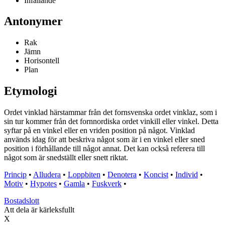
Infallande
Antonymer
Rak
Jämn
Horisontell
Plan
Etymologi
Ordet vinklad härstammar från det fornsvenska ordet vinklaz, som i
sin tur kommer från det fornnordiska ordet vinkill eller vinkel. Detta
syftar på en vinkel eller en vriden position på något. Vinklad
används idag för att beskriva något som är i en vinkel eller sned
position i förhållande till något annat. Det kan också referera till
något som är snedställt eller snett riktat.
Princip
•
Alludera
•
Loppbiten
•
Denotera
•
Koncist
•
Individ
•
Motiv
•
Hypotes
•
Gamla
•
Fuskverk
•
Bostadslott
Att dela är kärleksfullt
X