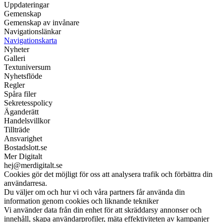
Uppdateringar
Gemenskap
Gemenskap av invånare
Navigationslänkar
Navigationskarta
Nyheter
Galleri
Textuniversum
Nyhetsflöde
Regler
Spåra filer
Sekretesspolicy
Äganderätt
Handelsvillkor
Tillträde
Ansvarighet
Bostadslott.se
Mer Digitalt
hej@merdigitalt.se
Cookies gör det möjligt för oss att analysera trafik och förbättra din
användarresa.
Du väljer om och hur vi och våra partners får använda din
information genom cookies och liknande tekniker
Vi använder data från din enhet för att skräddarsy annonser och
innehåll, skapa användarprofiler, mäta effektiviteten av kampanjer