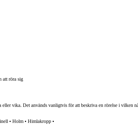
 att röra sig
ler vika. Det används vanligtvis för att beskriva en rörelse i vilken nå
inell
•
Holm
•
Himlakropp
•