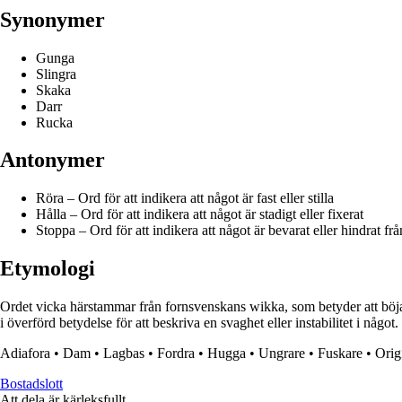
Synonymer
Gunga
Slingra
Skaka
Darr
Rucka
Antonymer
Röra – Ord för att indikera att något är fast eller stilla
Hålla – Ord för att indikera att något är stadigt eller fixerat
Stoppa – Ord för att indikera att något är bevarat eller hindrat från
Etymologi
Ordet vicka härstammar från fornsvenskans wikka, som betyder att böja el
i överförd betydelse för att beskriva en svaghet eller instabilitet i något.
Adiafora
•
Dam
•
Lagbas
•
Fordra
•
Hugga
•
Ungrare
•
Fuskare
•
Orig
Bostadslott
Att dela är kärleksfullt