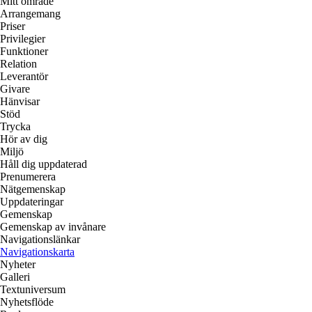
Mitt område
Arrangemang
Priser
Privilegier
Funktioner
Relation
Leverantör
Givare
Hänvisar
Stöd
Trycka
Hör av dig
Miljö
Håll dig uppdaterad
Prenumerera
Nätgemenskap
Uppdateringar
Gemenskap
Gemenskap av invånare
Navigationslänkar
Navigationskarta
Nyheter
Galleri
Textuniversum
Nyhetsflöde