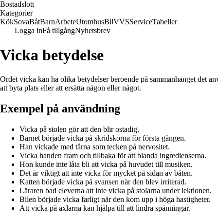
Bostadslott
Kategorier
Kök
Sova
Båt
Barn
Arbete
Utomhus
Bil
VVS
Service
Tabeller
Logga in
Få tillgång
Nyhetsbrev
Vicka betydelse
Ordet vicka kan ha olika betydelser beroende på sammanhanget det använd
att byta plats eller att ersätta någon eller något.
Exempel på användning
Vicka på stolen gör att den blir ostadig.
Barnet började vicka på skridskorna för första gången.
Han vickade med tårna som tecken på nervositet.
Vicka handen fram och tillbaka för att blanda ingredienserna.
Hon kunde inte låta bli att vicka på huvudet till musiken.
Det är viktigt att inte vicka för mycket på sidan av båten.
Katten började vicka på svansen när den blev irriterad.
Läraren bad eleverna att inte vicka på stolarna under lektionen.
Bilen började vicka farligt när den kom upp i höga hastigheter.
Att vicka på axlarna kan hjälpa till att lindra spänningar.