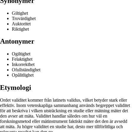
Synonymer
Giltighet
Trovärdighet
Auktoritet
Riktighet
Antonymer
Ogiltighet
Felaktighet
Inkorrekthet
Ofullständighet
Opålitlighet
Etymologi
Ordet validitet kommer från latinets validus, vilket betyder stark eller
effektiv. Inom vetenskapliga sammanhang används begreppet validitet
för att beskriva i vilken utsträckning en studie eller mätning mäter det
den avser att mäta. Validitet handlar således om hur väl en
forskningsmetod eller mätinstrument faktiskt mäter det den är avsedd
att mäta. Ju högre validitet en studie har, desto mer tillförlitliga och
relevanta resultat kan den ge.