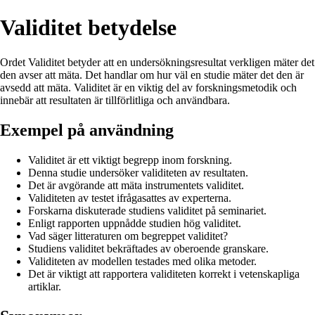
Validitet betydelse
Ordet Validitet betyder att en undersökningsresultat verkligen mäter det
den avser att mäta. Det handlar om hur väl en studie mäter det den är
avsedd att mäta. Validitet är en viktig del av forskningsmetodik och
innebär att resultaten är tillförlitliga och användbara.
Exempel på användning
Validitet är ett viktigt begrepp inom forskning.
Denna studie undersöker validiteten av resultaten.
Det är avgörande att mäta instrumentets validitet.
Validiteten av testet ifrågasattes av experterna.
Forskarna diskuterade studiens validitet på seminariet.
Enligt rapporten uppnådde studien hög validitet.
Vad säger litteraturen om begreppet validitet?
Studiens validitet bekräftades av oberoende granskare.
Validiteten av modellen testades med olika metoder.
Det är viktigt att rapportera validiteten korrekt i vetenskapliga
artiklar.