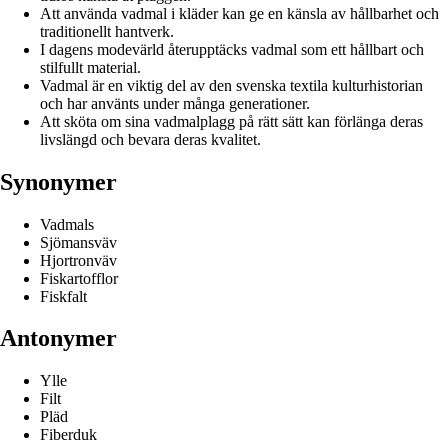
Att använda vadmal i kläder kan ge en känsla av hållbarhet och
traditionellt hantverk.
I dagens modevärld återupptäcks vadmal som ett hållbart och
stilfullt material.
Vadmal är en viktig del av den svenska textila kulturhistorian
och har använts under många generationer.
Att sköta om sina vadmalplagg på rätt sätt kan förlänga deras
livslängd och bevara deras kvalitet.
Synonymer
Vadmals
Sjömansväv
Hjortronväv
Fiskartofflor
Fiskfalt
Antonymer
Ylle
Filt
Pläd
Fiberduk