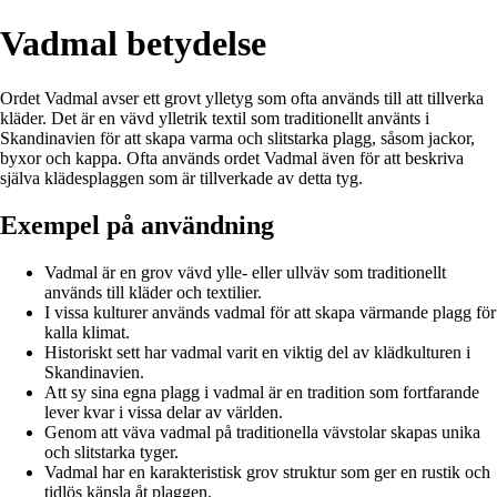
Vadmal betydelse
Ordet Vadmal avser ett grovt ylletyg som ofta används till att tillverka
kläder. Det är en vävd ylletrik textil som traditionellt använts i
Skandinavien för att skapa varma och slitstarka plagg, såsom jackor,
byxor och kappa. Ofta används ordet Vadmal även för att beskriva
själva klädesplaggen som är tillverkade av detta tyg.
Exempel på användning
Vadmal är en grov vävd ylle- eller ullväv som traditionellt
används till kläder och textilier.
I vissa kulturer används vadmal för att skapa värmande plagg för
kalla klimat.
Historiskt sett har vadmal varit en viktig del av klädkulturen i
Skandinavien.
Att sy sina egna plagg i vadmal är en tradition som fortfarande
lever kvar i vissa delar av världen.
Genom att väva vadmal på traditionella vävstolar skapas unika
och slitstarka tyger.
Vadmal har en karakteristisk grov struktur som ger en rustik och
tidlös känsla åt plaggen.