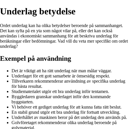
Underlag betydelse
Ordet underlag kan ha olika betydelser beroende på sammanhanget.
Det kan syfta på en yta som något vilar på, eller det kan också
användas i ekonomiskt sammanhang för att beskriva underlag för
beräkningar eller bedömningar. Vad vill du veta mer specifikt om ordet
underlag?
Exempel på användning
Det är viktigt att ha rätt underlag när man målar väggar.
Underlaget för ett gott samarbete är ömsesidig respekt.
Tillverkaren rekommenderar användning av specifika underlag
för bästa resultat.
Studiematerialet utgör ett bra underlag inför tentamen.
Byggledaren granskar underlaget inför den kommande
byggstarten.
Vi behöver ett gediget underlag för att kunna fatta rätt beslut.
En stabil grund utgör ett bra underlag för fortsatt utveckling.
Underhållet av maskinen beror på det underlag den används på.
Golvföretaget rekommenderar olika underlag beroende på
golvmaterial.