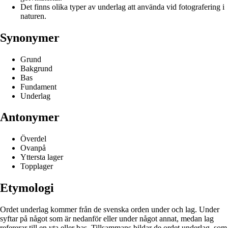
Det finns olika typer av underlag att använda vid fotografering i
naturen.
Synonymer
Grund
Bakgrund
Bas
Fundament
Underlag
Antonymer
Överdel
Ovanpå
Yttersta lager
Topplager
Etymologi
Ordet underlag kommer från de svenska orden under och lag. Under
syftar på något som är nedanför eller under något annat, medan lag
refererar till en yta eller bas. Tillsammans bildar de ordet underlag, som