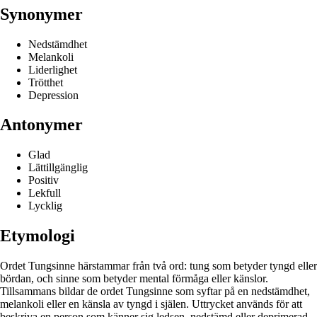
Synonymer
Nedstämdhet
Melankoli
Liderlighet
Trötthet
Depression
Antonymer
Glad
Lättillgänglig
Positiv
Lekfull
Lycklig
Etymologi
Ordet Tungsinne härstammar från två ord: tung som betyder tyngd eller
bördan, och sinne som betyder mental förmåga eller känslor.
Tillsammans bildar de ordet Tungsinne som syftar på en nedstämdhet,
melankoli eller en känsla av tyngd i själen. Uttrycket används för att
beskriva en person som känner sig ledsen, nedstämd eller deprimerad.