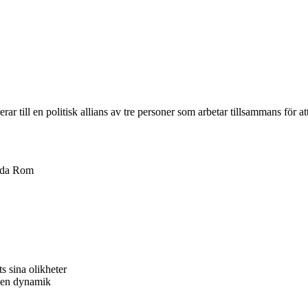
 till en politisk allians av tre personer som arbetar tillsammans för att
ntida Rom
 sina olikheter
egen dynamik