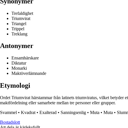
Synonymer
Trefaldighet
Triumvirat
Triangel
Trippel
Treklang
Antonymer
Ensamhärskare
Diktatur
Monarki
Maktöverlämnande
Etymologi
Ordet Triumvirat härstammar från latinets triumviratus, vilket betyder et
maktfördelning eller samarbete mellan tre personer eller grupper.
Svammel
•
Kvadrat
•
Exalterad
•
Sanningsenlig
•
Muta
•
Muta
•
Slum
Bostadslott
Att dela är kärleksfullt