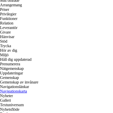
Mitt område
Arrangemang
Priser
Privilegier
Funktioner
Relation
Leverantör
Givare
Hänvisar
Stöd
Trycka
Hör av dig
Miljö
Håll dig uppdaterad
Prenumerera
Nätgemenskap
Uppdateringar
Gemenskap
Gemenskap av invånare
Navigationslänkar
Navigationskarta
Nyheter
Galleri
Textuniversum
Nyhetsflöde