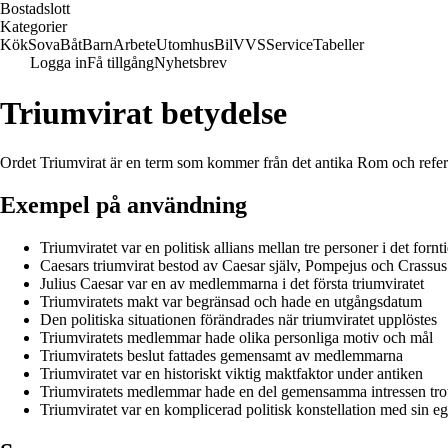
Bostadslott
Kategorier
Kök
Sova
Båt
Barn
Arbete
Utomhus
Bil
VVS
Service
Tabeller
Logga in
Få tillgång
Nyhetsbrev
Triumvirat betydelse
Ordet Triumvirat är en term som kommer från det antika Rom och refererar
Exempel på användning
Triumviratet var en politisk allians mellan tre personer i det for
Caesars triumvirat bestod av Caesar själv, Pompejus och Crassus
Julius Caesar var en av medlemmarna i det första triumviratet
Triumviratets makt var begränsad och hade en utgångsdatum
Den politiska situationen förändrades när triumviratet upplöstes
Triumviratets medlemmar hade olika personliga motiv och mål
Triumviratets beslut fattades gemensamt av medlemmarna
Triumviratet var en historiskt viktig maktfaktor under antiken
Triumviratets medlemmar hade en del gemensamma intressen trots
Triumviratet var en komplicerad politisk konstellation med sin 