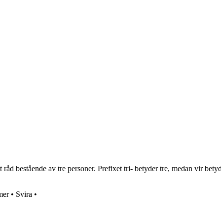
t råd bestående av tre personer. Prefixet tri- betyder tre, medan vir bety
mer
•
Svira
•