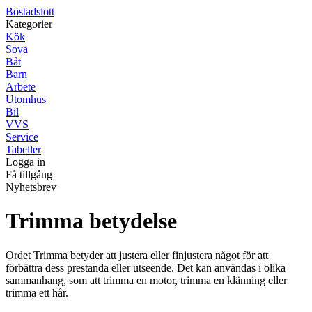
Bostadslott
Kategorier
Kök
Sova
Båt
Barn
Arbete
Utomhus
Bil
VVS
Service
Tabeller
Logga in
Få tillgång
Nyhetsbrev
Trimma betydelse
Ordet Trimma betyder att justera eller finjustera något för att
förbättra dess prestanda eller utseende. Det kan användas i olika
sammanhang, som att trimma en motor, trimma en klänning eller
trimma ett hår.