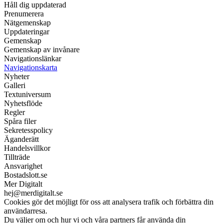
Håll dig uppdaterad
Prenumerera
Nätgemenskap
Uppdateringar
Gemenskap
Gemenskap av invånare
Navigationslänkar
Navigationskarta
Nyheter
Galleri
Textuniversum
Nyhetsflöde
Regler
Spåra filer
Sekretesspolicy
Äganderätt
Handelsvillkor
Tillträde
Ansvarighet
Bostadslott.se
Mer Digitalt
hej@merdigitalt.se
Cookies gör det möjligt för oss att analysera trafik och förbättra din
användarresa.
Du väljer om och hur vi och våra partners får använda din