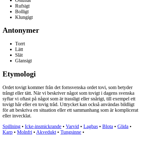
Ostuftat
Rufsigt
Bolligt
Klungigt
Antonymer
Torrt
Lätt
Slät
Glansigt
Etymologi
Ordet tovigt kommer från det fornsvenska ordet tovi, som betyder
trångt eller tätt. När vi beskriver något som tovigt i dagens svenska
syftar vi oftast på något som är trassligt eller snårigt, till exempel ett
tovigt hår eller en tovig tråd. Uttrycket kan också användas bildligt
för att beskriva en situation eller ett sammanhang som är komplicerat
eller invecklat.
Spillning
•
Icke-insmickrande
•
Varvid
•
Lagbas
•
Blota
•
Glida
•
Karp
•
Molnfri
•
Akvedukt
•
Tungsinne
•