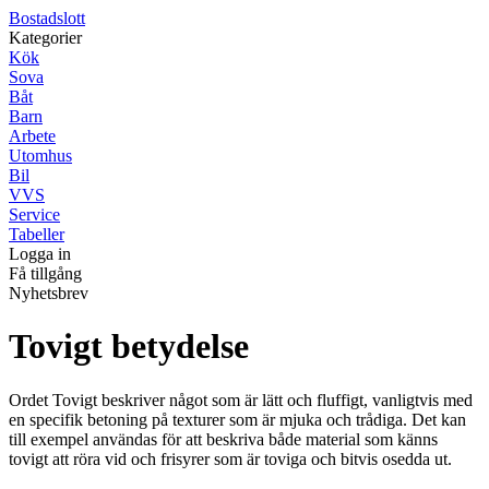
Bostadslott
Kategorier
Kök
Sova
Båt
Barn
Arbete
Utomhus
Bil
VVS
Service
Tabeller
Logga in
Få tillgång
Nyhetsbrev
Tovigt betydelse
Ordet Tovigt beskriver något som är lätt och fluffigt, vanligtvis med
en specifik betoning på texturer som är mjuka och trådiga. Det kan
till exempel användas för att beskriva både material som känns
tovigt att röra vid och frisyrer som är toviga och bitvis osedda ut.