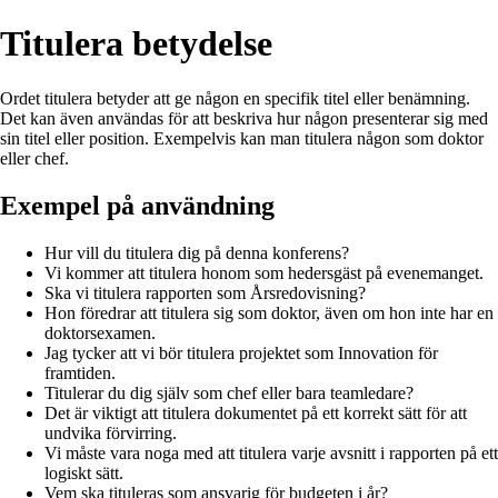
Titulera betydelse
Ordet titulera betyder att ge någon en specifik titel eller benämning.
Det kan även användas för att beskriva hur någon presenterar sig med
sin titel eller position. Exempelvis kan man titulera någon som doktor
eller chef.
Exempel på användning
Hur vill du titulera dig på denna konferens?
Vi kommer att titulera honom som hedersgäst på evenemanget.
Ska vi titulera rapporten som Årsredovisning?
Hon föredrar att titulera sig som doktor, även om hon inte har en
doktorsexamen.
Jag tycker att vi bör titulera projektet som Innovation för
framtiden.
Titulerar du dig själv som chef eller bara teamledare?
Det är viktigt att titulera dokumentet på ett korrekt sätt för att
undvika förvirring.
Vi måste vara noga med att titulera varje avsnitt i rapporten på ett
logiskt sätt.
Vem ska tituleras som ansvarig för budgeten i år?