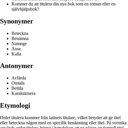
Kommer du att titulera din nya bok som en roman eller en
självhjälpsbok?
Synonymer
Beteckna
Benämna
Namnge
Anse
Kalla
Antonymer
Avfärda
Omtala
Betitla
Karaktärisera
Etymologi
Ordet titulera kommer från latinets titulare, vilket betyder att ge titel
eller beteckna någon med en specifik benämning eller titel. På svenska
används ordet titulera främst i betydelsen att ge någon en formell titel