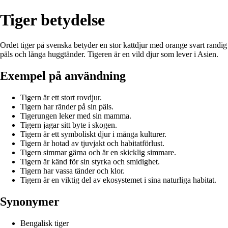
Tiger betydelse
Ordet tiger på svenska betyder en stor kattdjur med orange svart randig
päls och långa huggtänder. Tigeren är en vild djur som lever i Asien.
Exempel på användning
Tigern är ett stort rovdjur.
Tigern har ränder på sin päls.
Tigerungen leker med sin mamma.
Tigern jagar sitt byte i skogen.
Tigern är ett symboliskt djur i många kulturer.
Tigern är hotad av tjuvjakt och habitatförlust.
Tigern simmar gärna och är en skicklig simmare.
Tigern är känd för sin styrka och smidighet.
Tigern har vassa tänder och klor.
Tigern är en viktig del av ekosystemet i sina naturliga habitat.
Synonymer
Bengalisk tiger