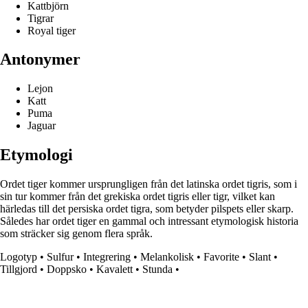
Kattbjörn
Tigrar
Royal tiger
Antonymer
Lejon
Katt
Puma
Jaguar
Etymologi
Ordet tiger kommer ursprungligen från det latinska ordet tigris, som i
sin tur kommer från det grekiska ordet tigris eller tigr, vilket kan
härledas till det persiska ordet tigra, som betyder pilspets eller skarp.
Således har ordet tiger en gammal och intressant etymologisk historia
som sträcker sig genom flera språk.
Logotyp
•
Sulfur
•
Integrering
•
Melankolisk
•
Favorite
•
Slant
•
Tillgjord
•
Doppsko
•
Kavalett
•
Stunda
•