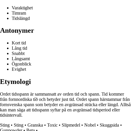
Varaktighet
Timram
Tidslängd
Antonymer
Kort tid
Lång tid
Snabbt
Långsamt
Ögonblick
Evighet
Etymologi
Ordet tidsspann är sammansatt av orden tid och spann. Tid kommer
från fornnordiska tíð och betyder just tid. Ordet spann härstammar från
fornsvenska spann som betyder en avgränsad sträcka eller längd. Alltså
kan man säga att tidsspann syftar på en avgränsad tidsperiod eller
tidsintervall.
Sting
•
Sting
•
Granska
•
Toxic
•
Slipmedel
•
Nobel
•
Skuggsida
•
Gunpowder
•
Beta
•