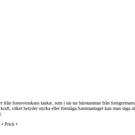
 från fornsvenskans tankæ, som i sin tur härstammar från forngermanska
ft, vilket betyder styrka eller förmåga.Sammantaget kan man säga att ta
.
t
•
Prick
•