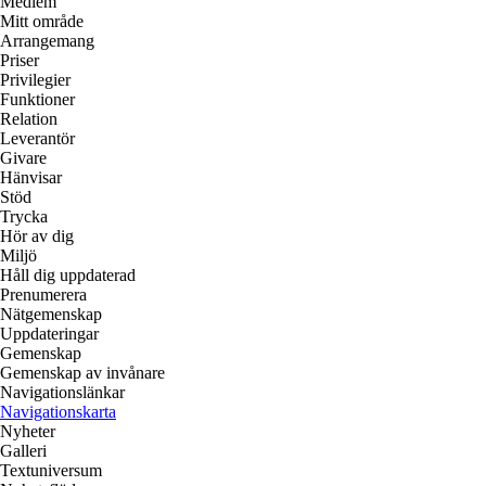
Medlem
Mitt område
Arrangemang
Priser
Privilegier
Funktioner
Relation
Leverantör
Givare
Hänvisar
Stöd
Trycka
Hör av dig
Miljö
Håll dig uppdaterad
Prenumerera
Nätgemenskap
Uppdateringar
Gemenskap
Gemenskap av invånare
Navigationslänkar
Navigationskarta
Nyheter
Galleri
Textuniversum