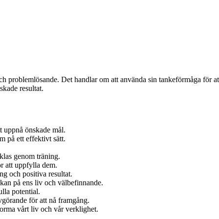
 och problemlösande. Det handlar om att använda sin tankeförmåga för 
nskade resultat.
att uppnå önskade mål.
 på ett effektivt sätt.
cklas genom träning.
r att uppfylla dem.
ng och positiva resultat.
erkan på ens liv och välbefinnande.
ulla potential.
 avgörande för att nå framgång.
forma vårt liv och vår verklighet.