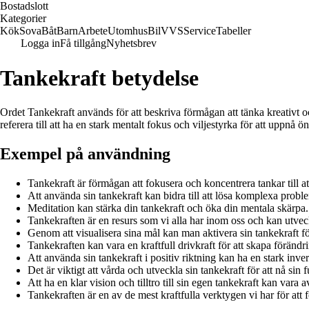
Bostadslott
Kategorier
Kök
Sova
Båt
Barn
Arbete
Utomhus
Bil
VVS
Service
Tabeller
Logga in
Få tillgång
Nyhetsbrev
Tankekraft betydelse
Ordet Tankekraft används för att beskriva förmågan att tänka kreativt
referera till att ha en stark mentalt fokus och viljestyrka för att uppnå ö
Exempel på användning
Tankekraft är förmågan att fokusera och koncentrera tankar till 
Att använda sin tankekraft kan bidra till att lösa komplexa problem
Meditation kan stärka din tankekraft och öka din mentala skärpa.
Tankekraften är en resurs som vi alla har inom oss och kan utve
Genom att visualisera sina mål kan man aktivera sin tankekraft fö
Tankekraften kan vara en kraftfull drivkraft för att skapa förändri
Att använda sin tankekraft i positiv riktning kan ha en stark inv
Det är viktigt att vårda och utveckla sin tankekraft för att nå sin f
Att ha en klar vision och tilltro till sin egen tankekraft kan vara
Tankekraften är en av de mest kraftfulla verktygen vi har för att 