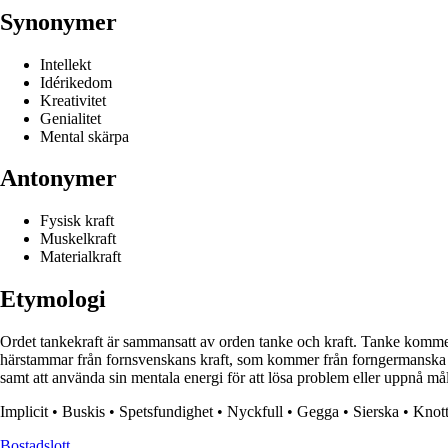
Synonymer
Intellekt
Idérikedom
Kreativitet
Genialitet
Mental skärpa
Antonymer
Fysisk kraft
Muskelkraft
Materialkraft
Etymologi
Ordet tankekraft är sammansatt av orden tanke och kraft. Tanke kommer
härstammar från fornsvenskans kraft, som kommer från forngermanska kra
samt att använda sin mentala energi för att lösa problem eller uppnå mål
Implicit
•
Buskis
•
Spetsfundighet
•
Nyckfull
•
Gegga
•
Sierska
•
Knot
Bostadslott