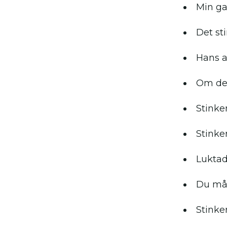
Min ga
Det sti
Hans a
Om det
Stinke
Stinke
Luktade
Du mås
Stinker