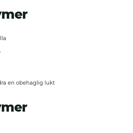
ymer
lla
r
a
ra en obehaglig lukt
ymer