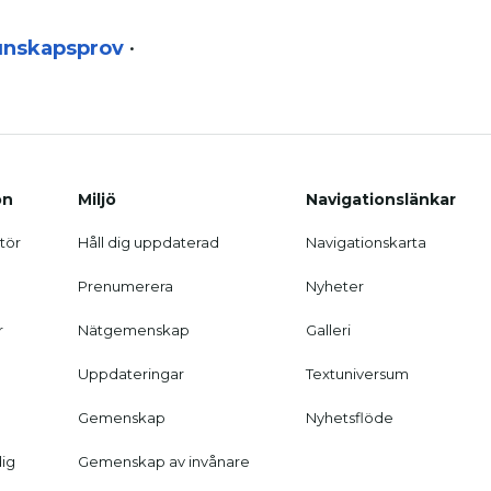
unskapsprov
•
on
Miljö
Navigationslänkar
tör
Håll dig uppdaterad
Navigationskarta
Prenumerera
Nyheter
r
Nätgemenskap
Galleri
Uppdateringar
Textuniversum
Gemenskap
Nyhetsflöde
dig
Gemenskap av invånare