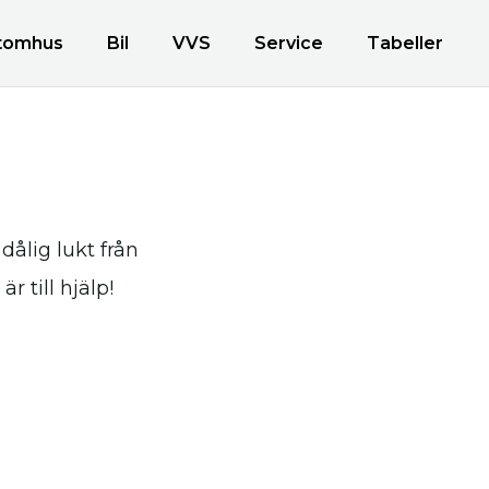
tomhus
Bil
VVS
Service
Tabeller
dålig lukt från
r till hjälp!