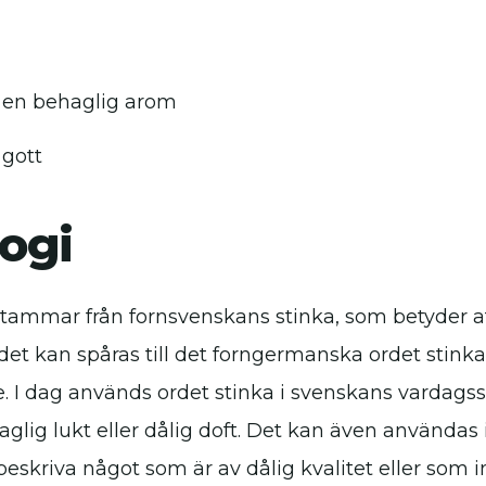
 en behaglig arom
 gott
ogi
tammar från fornsvenskans stinka, som betyder att 
rdet kan spåras till det forngermanska ordet stin
 I dag används ordet stinka i svenskans vardagssp
glig lukt eller dålig doft. Det kan även användas 
 beskriva något som är av dålig kvalitet eller som i