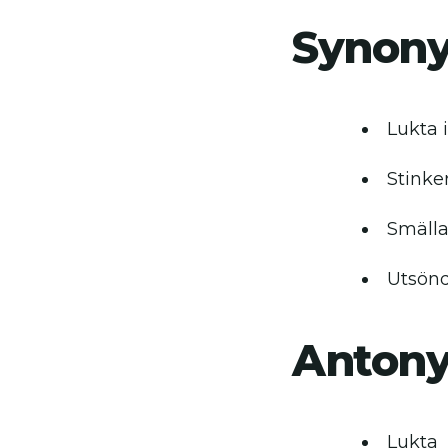
Synon
Lukta i
Stinke
Smäll
Utsönd
Anton
Lukta