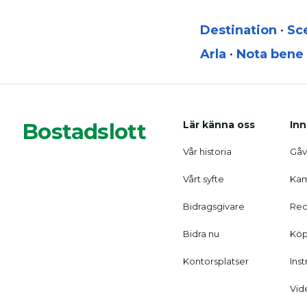
Destination
•
Sc
Arla
•
Nota bene
Bostadslott
Lär känna oss
Inn
Vår historia
Gåvo
Vårt syfte
Kam
Bidragsgivare
Rec
Bidra nu
Köp
Kontorsplatser
Ins
Vid