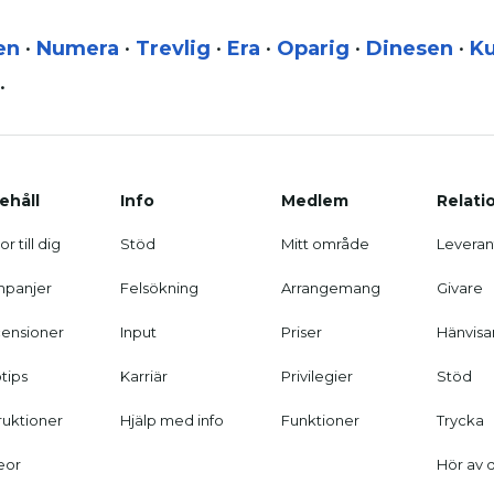
en
•
Numera
•
Trevlig
•
Era
•
Oparig
•
Dinesen
•
K
•
ehåll
Info
Medlem
Relati
r till dig
Stöd
Mitt område
Leveran
panjer
Felsökning
Arrangemang
Givare
ensioner
Input
Priser
Hänvisa
tips
Karriär
Privilegier
Stöd
truktioner
Hjälp med info
Funktioner
Trycka
eor
Hör av 