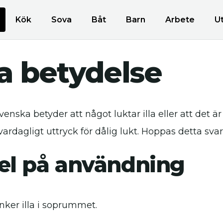
Kök
Sova
Båt
Barn
Arbete
U
a betydelse
enska betyder att något luktar illa eller att det är 
vardagligt uttryck för dålig lukt. Hoppas detta svar ä
l på användning
inker illa i soprummet.