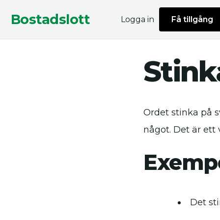
Bostadslott
Logga in
Få tillgång
Stink
Ordet stinka på sv
något. Det är ett 
Exempe
Det st