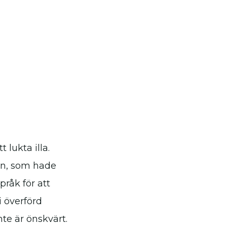
lukta illa.
kan, som hade
råk för att
i överförd
nte är önskvärt.