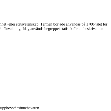
genhet) eller statsvetenskap. Termen började användas på 1700-talet för
ch förvaltning. Idag används begreppet statistik för att beskriva den
ån upphovsrättsinnehavaren.