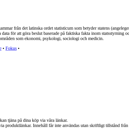
rstammar från det latinska ordet statisticum som betyder statens (angele
 data för att göra beslut baserade på faktiska fakta inom statsstyrning o
a områden som ekonomi, psykologi, sociologi och medicin.
e
•
Fokus
•
kan tjäna på dina köp via våra länkar.
via produktlänkar. Innehåll får inte användas utan skriftligt tillstånd fr