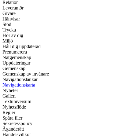
Relation
Leverantör
Givare
Hänvisar
Stöd
Trycka
Hör av dig
Miljö
Håll dig uppdaterad
Prenumerera
Nätgemenskap
Uppdateringar
Gemenskap
Gemenskap av invånare
Navigationslänkar
Navigationskarta
Nyheter
Galleri
Textuniversum
Nyhetsflöde
Regler
Spåra filer
Sekretesspolicy
Äganderätt
Handelsvillkor