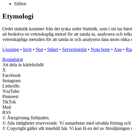
Siffror
Etymologi
Ordet statistik kommer från det tyska ordet Statistik, som i sin tur hä
att beskriva en vetenskaplig metod för att samla in, analysera och tolka
vetenskapliga metoden för att samla in och analysera data inom olik
Ljusning
•
Invit
•
Stut
•
Stilart
•
Serveringsfat
•
Nota bene
•
Aga
•
Ru
Bostadslott
Att dela är kärleksfullt
X
Facebook
Instagram
LinkedIn
YouTube
Pinterest
TikTok
Mail
RSS
© Återgivning förbjuden.
© Alla rättigheter reserverade. Vi samarbetar med utvalda företag och 
© Copyright gäller allt innehåll här. Vi kan få en del av försäljningen 