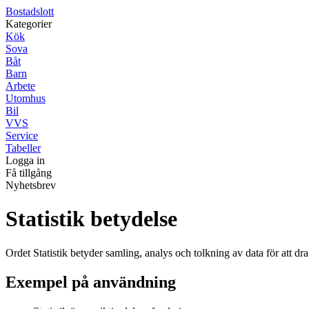
Bostadslott
Kategorier
Kök
Sova
Båt
Barn
Arbete
Utomhus
Bil
VVS
Service
Tabeller
Logga in
Få tillgång
Nyhetsbrev
Statistik betydelse
Ordet Statistik betyder samling, analys och tolkning av data för att dr
Exempel på användning