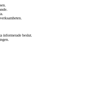
sen.
tande.
ta.
rsverksamheten.
tta informerade beslut.
ningen.