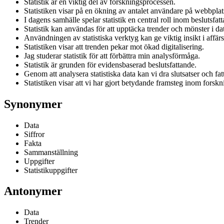
Statistik är en viktig del av forskningsprocessen.
Statistiken visar på en ökning av antalet användare på webbplat
I dagens samhälle spelar statistik en central roll inom beslutsfat
Statistik kan användas för att upptäcka trender och mönster i da
Användningen av statistiska verktyg kan ge viktig insikt i affä
Statistiken visar att trenden pekar mot ökad digitalisering.
Jag studerar statistik för att förbättra min analysförmåga.
Statistik är grunden för evidensbaserad beslutsfattande.
Genom att analysera statistiska data kan vi dra slutsatser och fa
Statistiken visar att vi har gjort betydande framsteg inom forsk
Synonymer
Data
Siffror
Fakta
Sammanställning
Uppgifter
Statistikuppgifter
Antonymer
Data
Trender