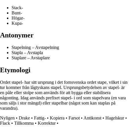
Stack-
Bunt-
Högar-
Kupa-
Antonymer
Stapelning – Avstapelning
Stapla – Avstapla
Staplare – Avstaplare
Etymologi
Ordet stapel- har sitt ursprung i det fornsvenska ordet stape, vilket i sin
tur kommer från lågtyskans stapel. Ursprungsbetydelsen av stapel- är
en påle eller stolpe som används för att bygga eller stabilisera
någonting. Idag används prefixet stapel- i ord som stapelvara (en vara
som säljs i stor mängd) eller stapelbar (något som kan staplas på
varandra).
Nyligen
•
Drake
•
Fattig-
•
Kopiera
•
Farsot
•
Antikonst
•
Hagelskur
•
Flack
•
Tillkomma
•
Korrektur
•