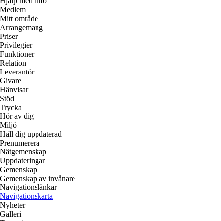
Hjälp med info
Medlem
Mitt område
Arrangemang
Priser
Privilegier
Funktioner
Relation
Leverantör
Givare
Hänvisar
Stöd
Trycka
Hör av dig
Miljö
Håll dig uppdaterad
Prenumerera
Nätgemenskap
Uppdateringar
Gemenskap
Gemenskap av invånare
Navigationslänkar
Navigationskarta
Nyheter
Galleri