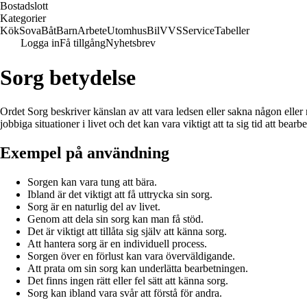
Bostadslott
Kategorier
Kök
Sova
Båt
Barn
Arbete
Utomhus
Bil
VVS
Service
Tabeller
Logga in
Få tillgång
Nyhetsbrev
Sorg betydelse
Ordet Sorg beskriver känslan av att vara ledsen eller sakna någon eller nå
jobbiga situationer i livet och det kan vara viktigt att ta sig tid att bearb
Exempel på användning
Sorgen kan vara tung att bära.
Ibland är det viktigt att få uttrycka sin sorg.
Sorg är en naturlig del av livet.
Genom att dela sin sorg kan man få stöd.
Det är viktigt att tillåta sig själv att känna sorg.
Att hantera sorg är en individuell process.
Sorgen över en förlust kan vara överväldigande.
Att prata om sin sorg kan underlätta bearbetningen.
Det finns ingen rätt eller fel sätt att känna sorg.
Sorg kan ibland vara svår att förstå för andra.