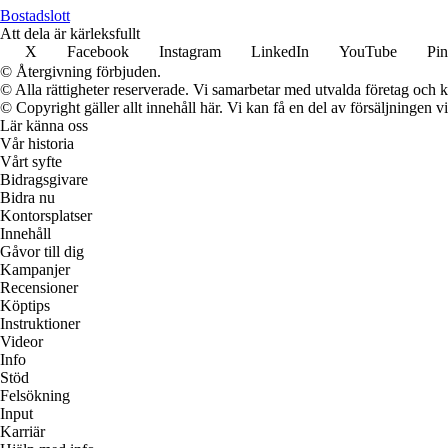
Bostadslott
Att dela är kärleksfullt
X
Facebook
Instagram
LinkedIn
YouTube
Pin
© Återgivning förbjuden.
© Alla rättigheter reserverade. Vi samarbetar med utvalda företag och k
© Copyright gäller allt innehåll här. Vi kan få en del av försäljningen v
Lär känna oss
Vår historia
Vårt syfte
Bidragsgivare
Bidra nu
Kontorsplatser
Innehåll
Gåvor till dig
Kampanjer
Recensioner
Köptips
Instruktioner
Videor
Info
Stöd
Felsökning
Input
Karriär