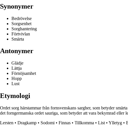
Synonymer
Bedrövelse
Sorgsenhet
Sorghantering
Förtvivlan
Smärta
Antonymer
Glädje
Lättja
Förnöjsamhet
Hopp
Lust
Etymologi
Ordet sorg härstammar från fornsvenskans sargher, som betyder smärta e
det forngermanska ordet sauriga, som betyder att vara bekymrad eller led
Lersten
•
Dragkamp
•
Sodomi
•
Finnas
•
Tillkomma
•
List
•
Ylletyg
•