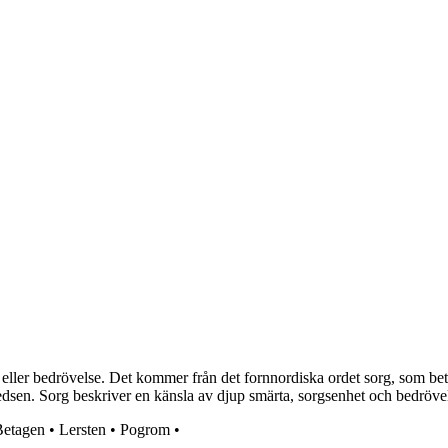
ller bedrövelse. Det kommer från det fornnordiska ordet sorg, som betyd
sen. Sorg beskriver en känsla av djup smärta, sorgsenhet och bedrövelse 
Betagen
•
Lersten
•
Pogrom
•