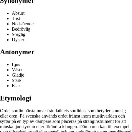
Synonymer
Absurt
Trist
Nedslående
Bedrövlig
Sorglig
Dyster
Antonymer
Ljus
Väsen
Glädje
Stark
Klar
Etymologi
Ordet sordin härstammar från latinets sordidus, som betyder smutsig
eller oren. På svenska används ordet främst inom musikvärlden och
syftar på en typ av dämpare som placeras på stränginstrument för att
minska ljudstyrkan eller förändra klangen. Dämparen kan till exempel
vara tillverkad av trä eller metall och används för att ge en mer dämpad