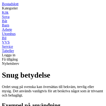
Bostadslott
Kategorier
Kök
Sova
Båt
Barn
Arbete
Utomhus
Bil
VVS
Service
Tabeller
Logga in
Få tillgång
Nyhetsbrev
Snug betydelse
Ordet snug på svenska kan översättas till bekväm, trevlig eller
mysig. Det används vanligtvis för att beskriva något som är trivsamt
och behagligt.
Exempel på användning