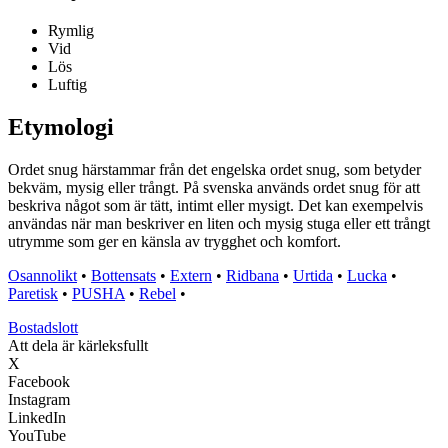
Rymlig
Vid
Lös
Luftig
Etymologi
Ordet snug härstammar från det engelska ordet snug, som betyder
bekväm, mysig eller trångt. På svenska används ordet snug för att
beskriva något som är tätt, intimt eller mysigt. Det kan exempelvis
användas när man beskriver en liten och mysig stuga eller ett trångt
utrymme som ger en känsla av trygghet och komfort.
Osannolikt
•
Bottensats
•
Extern
•
Ridbana
•
Urtida
•
Lucka
•
Paretisk
•
PUSHA
•
Rebel
•
Bostadslott
Att dela är kärleksfullt
X
Facebook
Instagram
LinkedIn
YouTube