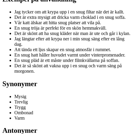
Jag tycker om att krypa upp i en snug filtar när det är kallt.
Det är extra mysigt att dricka varm choklad i en snug soffa.
Vår katt älskar att hitta snug platser att vila på.
En snug tröja är perfekt för en skön hemmakväll.
Det är skönt att ha snug kläder när man är ute och går i kylan.
Jag längtar efter att krypa ner i min snug säng efter en lång
dag.
Att tända ett ljus skapar en snug atmosfär i rummet.
En snug hatt håller huvudet varmt under vinterpromenader.
En snug pläd är ett måste under filmkvällarna på soffan.
Det är så skönt att vakna upp i en snug och varm säng på
morgonen.
Synonymer
Mysig
Trevlig
Trygg
Ombonad
Varm
Antonymer