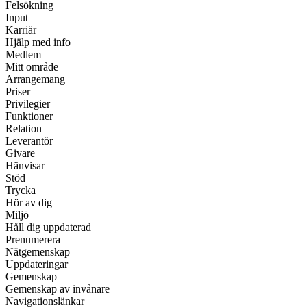
Felsökning
Input
Karriär
Hjälp med info
Medlem
Mitt område
Arrangemang
Priser
Privilegier
Funktioner
Relation
Leverantör
Givare
Hänvisar
Stöd
Trycka
Hör av dig
Miljö
Håll dig uppdaterad
Prenumerera
Nätgemenskap
Uppdateringar
Gemenskap
Gemenskap av invånare
Navigationslänkar