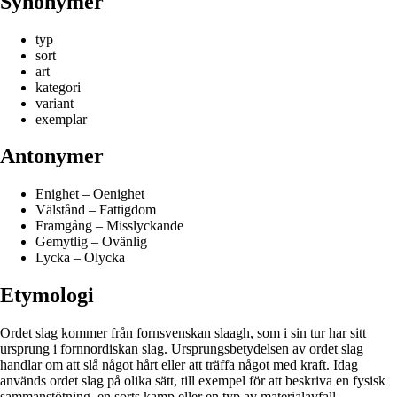
Synonymer
typ
sort
art
kategori
variant
exemplar
Antonymer
Enighet – Oenighet
Välstånd – Fattigdom
Framgång – Misslyckande
Gemytlig – Ovänlig
Lycka – Olycka
Etymologi
Ordet slag kommer från fornsvenskan slaagh, som i sin tur har sitt
ursprung i fornnordiskan slag. Ursprungsbetydelsen av ordet slag
handlar om att slå något hårt eller att träffa något med kraft. Idag
används ordet slag på olika sätt, till exempel för att beskriva en fysisk
sammanstötning, en sorts kamp eller en typ av materialavfall.