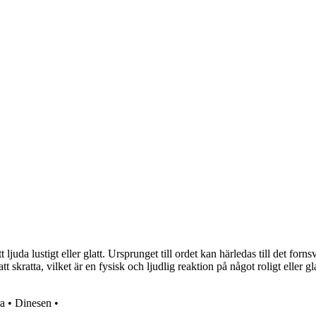
juda lustigt eller glatt. Ursprunget till ordet kan härledas till det forns
tt skratta, vilket är en fysisk och ljudlig reaktion på något roligt eller
a
•
Dinesen
•