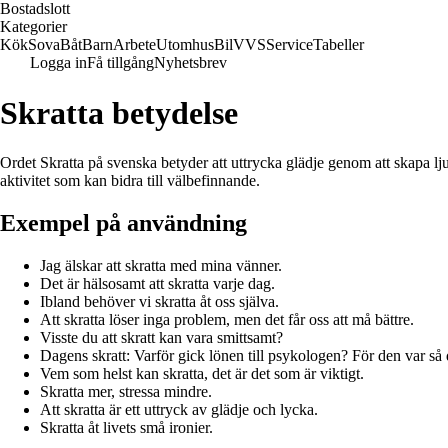
Bostadslott
Kategorier
Kök
Sova
Båt
Barn
Arbete
Utomhus
Bil
VVS
Service
Tabeller
Logga in
Få tillgång
Nyhetsbrev
Skratta betydelse
Ordet Skratta på svenska betyder att uttrycka glädje genom att skapa lj
aktivitet som kan bidra till välbefinnande.
Exempel på användning
Jag älskar att skratta med mina vänner.
Det är hälsosamt att skratta varje dag.
Ibland behöver vi skratta åt oss själva.
Att skratta löser inga problem, men det får oss att må bättre.
Visste du att skratt kan vara smittsamt?
Dagens skratt: Varför gick lönen till psykologen? För den var så
Vem som helst kan skratta, det är det som är viktigt.
Skratta mer, stressa mindre.
Att skratta är ett uttryck av glädje och lycka.
Skratta åt livets små ironier.