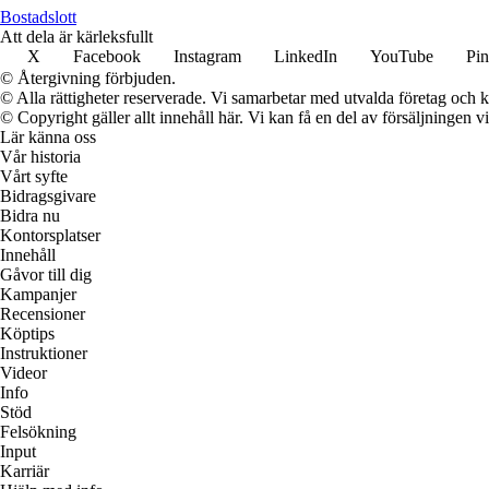
Bostadslott
Att dela är kärleksfullt
X
Facebook
Instagram
LinkedIn
YouTube
Pin
© Återgivning förbjuden.
© Alla rättigheter reserverade. Vi samarbetar med utvalda företag och k
© Copyright gäller allt innehåll här. Vi kan få en del av försäljningen v
Lär känna oss
Vår historia
Vårt syfte
Bidragsgivare
Bidra nu
Kontorsplatser
Innehåll
Gåvor till dig
Kampanjer
Recensioner
Köptips
Instruktioner
Videor
Info
Stöd
Felsökning
Input
Karriär