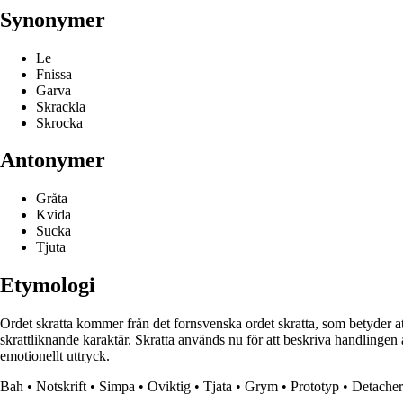
Synonymer
Le
Fnissa
Garva
Skrackla
Skrocka
Antonymer
Gråta
Kvida
Sucka
Tjuta
Etymologi
Ordet skratta kommer från det fornsvenska ordet skratta, som betyder att l
skrattliknande karaktär. Skratta används nu för att beskriva handlingen a
emotionellt uttryck.
Bah
•
Notskrift
•
Simpa
•
Oviktig
•
Tjata
•
Grym
•
Prototyp
•
Detacher