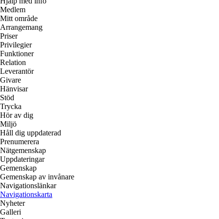
Hjälp med info
Medlem
Mitt område
Arrangemang
Priser
Privilegier
Funktioner
Relation
Leverantör
Givare
Hänvisar
Stöd
Trycka
Hör av dig
Miljö
Håll dig uppdaterad
Prenumerera
Nätgemenskap
Uppdateringar
Gemenskap
Gemenskap av invånare
Navigationslänkar
Navigationskarta
Nyheter
Galleri