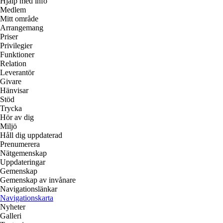
Hjälp med info
Medlem
Mitt område
Arrangemang
Priser
Privilegier
Funktioner
Relation
Leverantör
Givare
Hänvisar
Stöd
Trycka
Hör av dig
Miljö
Håll dig uppdaterad
Prenumerera
Nätgemenskap
Uppdateringar
Gemenskap
Gemenskap av invånare
Navigationslänkar
Navigationskarta
Nyheter
Galleri