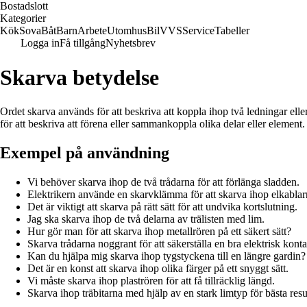
Bostadslott
Kategorier
Kök
Sova
Båt
Barn
Arbete
Utomhus
Bil
VVS
Service
Tabeller
Logga in
Få tillgång
Nyhetsbrev
Skarva betydelse
Ordet skarva används för att beskriva att koppla ihop två ledningar e
för att beskriva att förena eller sammankoppla olika delar eller element.
Exempel på användning
Vi behöver skarva ihop de två trådarna för att förlänga sladden.
Elektrikern använde en skarvklämma för att skarva ihop elkablar
Det är viktigt att skarva på rätt sätt för att undvika kortslutning.
Jag ska skarva ihop de två delarna av trälisten med lim.
Hur gör man för att skarva ihop metallrören på ett säkert sätt?
Skarva trådarna noggrant för att säkerställa en bra elektrisk konta
Kan du hjälpa mig skarva ihop tygstyckena till en längre gardin?
Det är en konst att skarva ihop olika färger på ett snyggt sätt.
Vi måste skarva ihop plaströren för att få tillräcklig längd.
Skarva ihop träbitarna med hjälp av en stark limtyp för bästa resul