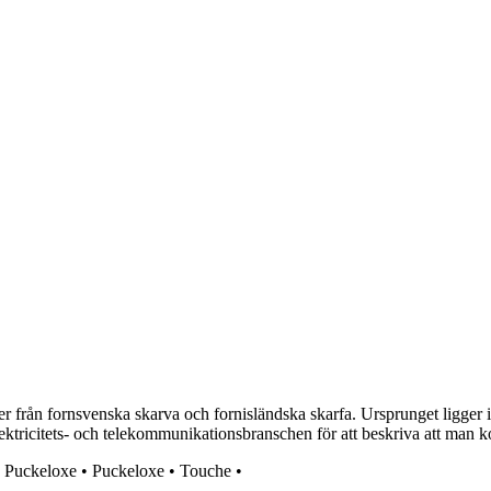
 från fornsvenska skarva och fornisländska skarfa. Ursprunget ligger i 
tricitets- och telekommunikationsbranschen för att beskriva att man kop
•
Puckeloxe
•
Puckeloxe
•
Touche
•