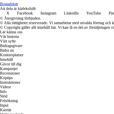
Bostadslott
Att dela är kärleksfullt
X
Facebook
Instagram
LinkedIn
YouTube
Pin
© Återgivning förbjuden.
© Alla rättigheter reserverade. Vi samarbetar med utvalda företag och k
© Copyright gäller allt innehåll här. Vi kan få en del av försäljningen v
Lär känna oss
Vår historia
Vårt syfte
Bidragsgivare
Bidra nu
Kontorsplatser
Innehåll
Gåvor till dig
Kampanjer
Recensioner
Köptips
Instruktioner
Videor
Info
Stöd
Felsökning
Input
Karriär