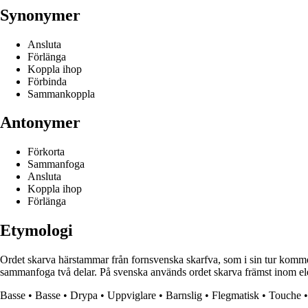
Synonymer
Ansluta
Förlänga
Koppla ihop
Förbinda
Sammankoppla
Antonymer
Förkorta
Sammanfoga
Ansluta
Koppla ihop
Förlänga
Etymologi
Ordet skarva härstammar från fornsvenska skarfva, som i sin tur kommer
sammanfoga två delar. På svenska används ordet skarva främst inom elek
Basse
•
Basse
•
Drypa
•
Uppviglare
•
Barnslig
•
Flegmatisk
•
Touche