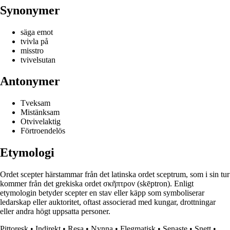
Synonymer
säga emot
tvivla på
misstro
tvivelsutan
Antonymer
Tveksam
Mistänksam
Otvivelaktig
Förtroendelös
Etymologi
Ordet scepter härstammar från det latinska ordet sceptrum, som i sin tur
kommer från det grekiska ordet σκῆπτρον (skēptron). Enligt
etymologin betyder scepter en stav eller käpp som symboliserar
ledarskap eller auktoritet, oftast associerad med kungar, drottningar
eller andra högt uppsatta personer.
Pittoresk
•
Indirekt
•
Resa
•
Nynna
•
Flegmatisk
•
Senaste
•
Snett
•