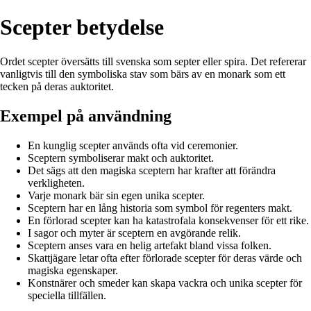
Scepter betydelse
Ordet scepter översätts till svenska som septer eller spira. Det refererar
vanligtvis till den symboliska stav som bärs av en monark som ett
tecken på deras auktoritet.
Exempel på användning
En kunglig scepter används ofta vid ceremonier.
Sceptern symboliserar makt och auktoritet.
Det sägs att den magiska sceptern har krafter att förändra
verkligheten.
Varje monark bär sin egen unika scepter.
Sceptern har en lång historia som symbol för regenters makt.
En förlorad scepter kan ha katastrofala konsekvenser för ett rike.
I sagor och myter är sceptern en avgörande relik.
Sceptern anses vara en helig artefakt bland vissa folken.
Skattjägare letar ofta efter förlorade scepter för deras värde och
magiska egenskaper.
Konstnärer och smeder kan skapa vackra och unika scepter för
speciella tillfällen.