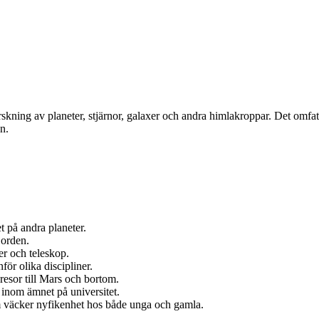
rskning av planeter, stjärnor, galaxer och andra himlakroppar. Det omf
n.
.
 på andra planeter.
jorden.
r och teleskop.
r olika discipliner.
esor till Mars och bortom.
 inom ämnet på universitet.
 väcker nyfikenhet hos både unga och gamla.