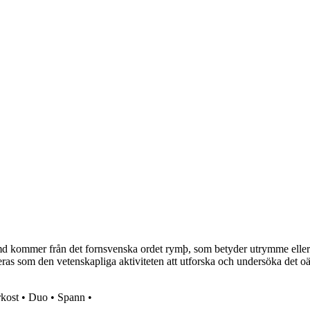
 kommer från det fornsvenska ordet rymþ, som betyder utrymme eller o
eras som den vetenskapliga aktiviteten att utforska och undersöka det oä
rkost
•
Duo
•
Spann
•