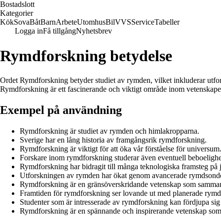
Bostadslott
Kategorier
Kök
Sova
Båt
Barn
Arbete
Utomhus
Bil
VVS
Service
Tabeller
Logga in
Få tillgång
Nyhetsbrev
Rymdforskning betydelse
Ordet Rymdforskning betyder studiet av rymden, vilket inkluderar utfo
Rymdforskning är ett fascinerande och viktigt område inom vetenskape
Exempel på användning
Rymdforskning är studiet av rymden och himlakropparna.
Sverige har en lång historia av framgångsrik rymdforskning.
Rymdforskning är viktigt för att öka vår förståelse för universum
Forskare inom rymdforskning studerar även eventuell beboelighet
Rymdforskning har bidragit till många teknologiska framsteg på 
Utforskningen av rymden har ökat genom avancerade rymdsonde
Rymdforskning är en gränsöverskridande vetenskap som sammanfö
Framtiden för rymdforskning ser lovande ut med planerade rymdr
Studenter som är intresserade av rymdforskning kan fördjupa sig
Rymdforskning är en spännande och inspirerande vetenskap som