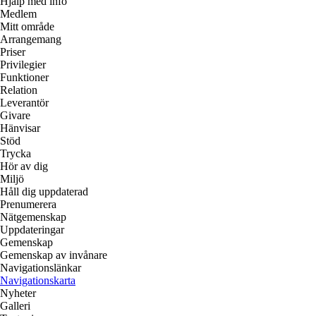
Hjälp med info
Medlem
Mitt område
Arrangemang
Priser
Privilegier
Funktioner
Relation
Leverantör
Givare
Hänvisar
Stöd
Trycka
Hör av dig
Miljö
Håll dig uppdaterad
Prenumerera
Nätgemenskap
Uppdateringar
Gemenskap
Gemenskap av invånare
Navigationslänkar
Navigationskarta
Nyheter
Galleri