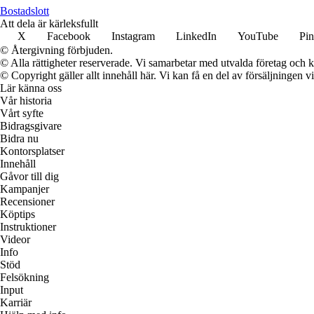
Bostadslott
Att dela är kärleksfullt
X
Facebook
Instagram
LinkedIn
YouTube
Pin
© Återgivning förbjuden.
© Alla rättigheter reserverade. Vi samarbetar med utvalda företag och k
© Copyright gäller allt innehåll här. Vi kan få en del av försäljningen v
Lär känna oss
Vår historia
Vårt syfte
Bidragsgivare
Bidra nu
Kontorsplatser
Innehåll
Gåvor till dig
Kampanjer
Recensioner
Köptips
Instruktioner
Videor
Info
Stöd
Felsökning
Input
Karriär