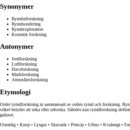
Synonymer
Rymdutforskning
Rymdsondering
Rymdexploration
Kosmisk forskning
Antonymer
Jordforskning
Luftforskning
Havsforskning
Markforskning
Atmosfärsforskning
Etymologi
Ordet rymdforskning är sammansatt av orden rymd och forskning. Rymd
vilket betyder att söka eller utforska. Således kan rymdforskning defini
galaxer.
Osmidig
•
Knep
•
Lysgas
•
Skavank
•
Princip
•
Uthus
•
Kvalmigt
•
Fa