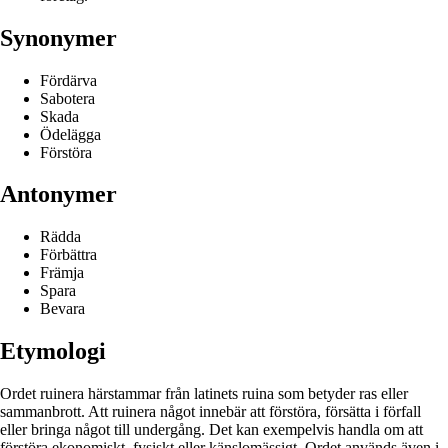
Synonymer
Fördärva
Sabotera
Skada
Ödelägga
Förstöra
Antonymer
Rädda
Förbättra
Främja
Spara
Bevara
Etymologi
Ordet ruinera härstammar från latinets ruina som betyder ras eller
sammanbrott. Att ruinera något innebär att förstöra, försätta i förfall
eller bringa något till undergång. Det kan exempelvis handla om att
förstöra ekonomiskt, fysiskt eller känslomässigt. Ordet används även i