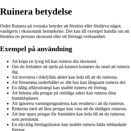
Ruinera betydelse
Ordet Ruinera på svenska betyder att förstöra eller fördärva något,
vanligtvis i ekonomisk bemärkelse. Det kan till exempel handla om att
förstöra en persons ekonomi eller ett företags verksamhet.
Exempel på användning
Att köpa en lyxig bil kan ruinera din ekonomi.
Om du fortsätter att spela på kasinot kommer du snart att ruinera
dig.
Att investera i riskfyllda aktier kan leda till att du ruineras.
Att försumma underhållet av ditt hus kan långsamt ruinera det.
En dålig affärsstrategi kan snabbt ruinera ett företag.
Att bränna alla pengar på onödiga saker kan ruinera dina
framtidsplaner.
Att ignorera varningssignalerna kan resultera i att du ruineras.
Riskerna med att låna pengar kan vara att du slutligen ruineras.
Att inte spara pengar för framtiden kan leda till att du ruineras
som pensionär.
En olycklig företagsfusion kan snabbt ruinera båda inblandade
företag.