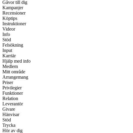
Gåvor till dig
Kampanjer
Recensioner
Köptips
Instruktioner
Videor
Info
Stöd
Felsökning
Input
Karriär
Hjälp med info
Medlem
Mitt område
Arrangemang
Priser
Privilegier
Funktioner
Relation
Leverantör
Givare
Hänvisar
Stöd
Trycka
Hör av dig