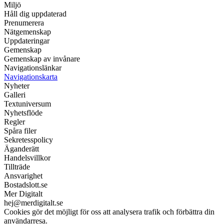
Miljö
Håll dig uppdaterad
Prenumerera
Nätgemenskap
Uppdateringar
Gemenskap
Gemenskap av invånare
Navigationslänkar
Navigationskarta
Nyheter
Galleri
Textuniversum
Nyhetsflöde
Regler
Spåra filer
Sekretesspolicy
Äganderätt
Handelsvillkor
Tillträde
Ansvarighet
Bostadslott.se
Mer Digitalt
hej@merdigitalt.se
Cookies gör det möjligt för oss att analysera trafik och förbättra din
användarresa.