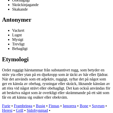
Obehagligt
Skräckinjagande
Skakande
Antonymer
Vackert
Lugnt
Mysigt
Trevligt
Behagligt
Etymologi
Ordet ruggigt härstammar från substantivet rugg, som betyder en
sträv yta eller ytan på en djurkropp som är täckt av hår eller fjädrar.
När det används som ett adjektiv, ruggigt, syftar det på något som
ger en känsla av obehag, rysningar eller skräck, liknande känslan av
att röra vid något strävt eller obehagligt. Det kan också användas för
att beskriva något som är overkligt eller skrämmande på ett sätt som
får en att känna sig osäker eller obekväm.
Furie
•
Frambringa
•
Busig
•
Finnas
•
Ignorera
•
Bone
•
Sovrum
•
Heresi
•
Grill
•
Sidobyggnad
•