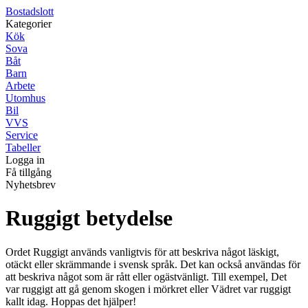
Bostadslott
Kategorier
Kök
Sova
Båt
Barn
Arbete
Utomhus
Bil
VVS
Service
Tabeller
Logga in
Få tillgång
Nyhetsbrev
Ruggigt betydelse
Ordet Ruggigt används vanligtvis för att beskriva något läskigt,
otäckt eller skrämmande i svensk språk. Det kan också användas för
att beskriva något som är rått eller ogästvänligt. Till exempel, Det
var ruggigt att gå genom skogen i mörkret eller Vädret var ruggigt
kallt idag. Hoppas det hjälper!