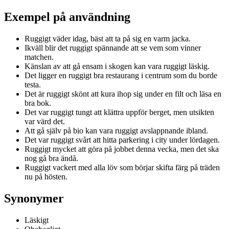
Exempel på användning
Ruggigt väder idag, bäst att ta på sig en varm jacka.
Ikväll blir det ruggigt spännande att se vem som vinner
matchen.
Känslan av att gå ensam i skogen kan vara ruggigt läskig.
Det ligger en ruggigt bra restaurang i centrum som du borde
testa.
Det är ruggigt skönt att kura ihop sig under en filt och läsa en
bra bok.
Det var ruggigt tungt att klättra uppför berget, men utsikten
var värd det.
Att gå själv på bio kan vara ruggigt avslappnande ibland.
Det var ruggigt svårt att hitta parkering i city under lördagen.
Ruggigt mycket att göra på jobbet denna vecka, men det ska
nog gå bra ändå.
Ruggigt vackert med alla löv som börjar skifta färg på träden
nu på hösten.
Synonymer
Läskigt