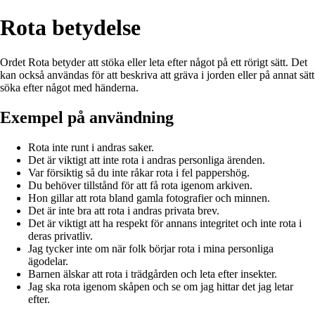
Rota betydelse
Ordet Rota betyder att stöka eller leta efter något på ett rörigt sätt. Det
kan också användas för att beskriva att gräva i jorden eller på annat sätt
söka efter något med händerna.
Exempel på användning
Rota inte runt i andras saker.
Det är viktigt att inte rota i andras personliga ärenden.
Var försiktig så du inte råkar rota i fel pappershög.
Du behöver tillstånd för att få rota igenom arkiven.
Hon gillar att rota bland gamla fotografier och minnen.
Det är inte bra att rota i andras privata brev.
Det är viktigt att ha respekt för annans integritet och inte rota i
deras privatliv.
Jag tycker inte om när folk börjar rota i mina personliga
ägodelar.
Barnen älskar att rota i trädgården och leta efter insekter.
Jag ska rota igenom skåpen och se om jag hittar det jag letar
efter.