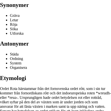
Synonymer
Gräva
Letar
Röja
Söka
Utforska
Antonymer
Städa
Ordning
System
Organisera
Etymologi
Ordet Rota härstammar från det fornsvenska ordet rótr, som i sin tur
kommer från fornordiskans rótr och det indoeuropeiska roten *wreudh-
eller *reuə-. Ursprungligen hade ordet betydelsen rot eller rottråd,
vilket syftar på den del av växten som är under jorden och som
ansvarar för att fästa växten i marken samt ta upp näring och vatten.
Senare har betydelsen av ordet utökats för att även inkludera andra