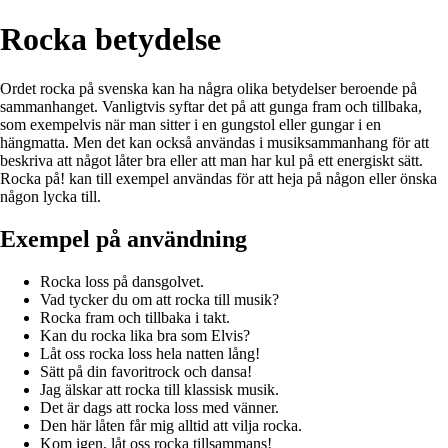
Rocka betydelse
Ordet rocka på svenska kan ha några olika betydelser beroende på
sammanhanget. Vanligtvis syftar det på att gunga fram och tillbaka,
som exempelvis när man sitter i en gungstol eller gungar i en
hängmatta. Men det kan också användas i musiksammanhang för att
beskriva att något låter bra eller att man har kul på ett energiskt sätt.
Rocka på! kan till exempel användas för att heja på någon eller önska
någon lycka till.
Exempel på användning
Rocka loss på dansgolvet.
Vad tycker du om att rocka till musik?
Rocka fram och tillbaka i takt.
Kan du rocka lika bra som Elvis?
Låt oss rocka loss hela natten lång!
Sätt på din favoritrock och dansa!
Jag älskar att rocka till klassisk musik.
Det är dags att rocka loss med vänner.
Den här låten får mig alltid att vilja rocka.
Kom igen, låt oss rocka tillsammans!