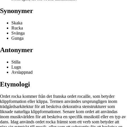
Synonymer
Skaka
Rucka
Svänga
Gunga
Antonymer
Stilla
Lugn
Avslappnad
Etymologi
Ordet rocka kommer från det franska ordet rocaille, som betyder
klippformation eller klippa. Termen användes ursprungligen inom
trädgårdsarkitektur för att beskriva dekorativa stenstrukturer som
liknade naturliga klippformationer. Senare kom ordet att användas
inom musikvärlden för att beskriva en specifik musikstil eller en typ av
dans. Idag används ordet rocka främst som ett verb som betyder att
röra sig rytmiskt till musik, eller som ett substantiv för att beskriva en