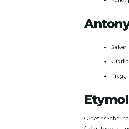
Förkni
Anton
Säker
Ofarlig
Trygg
Etymol
Ordet riskabel hä
farlig. Termen an