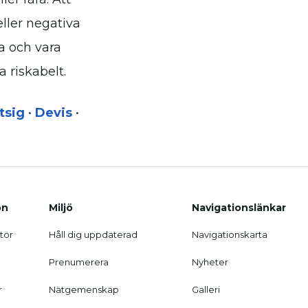
eller negativa
a och vara
 riskabelt.
tsig
•
Devis
•
on
Miljö
Navigationslänkar
tör
Håll dig uppdaterad
Navigationskarta
Prenumerera
Nyheter
r
Nätgemenskap
Galleri