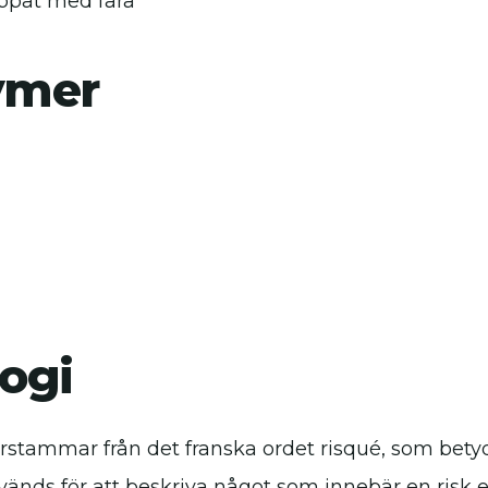
ppat med fara
ymer
ogi
rstammar från det franska ordet risqué, som betyde
vänds för att beskriva något som innebär en risk ell