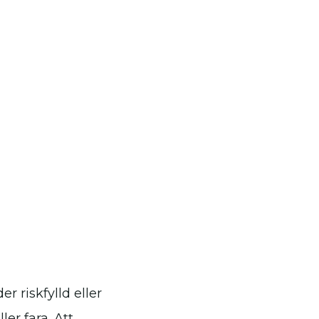
r riskfylld eller
er fara. Att