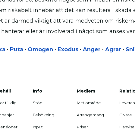
m riskabelt innebär att det kan resultera i skada 
t är därmed viktigt att vara medveten om riskern
 hanterar eller är involverad i något som anses vara
ka
•
Puta
•
Omogen
•
Exodus
•
Anger
•
Agrar
•
Sni
ehåll
Info
Medlem
Relati
r till dig
Stöd
Mitt område
Leveran
panjer
Felsökning
Arrangemang
Givare
ensioner
Input
Priser
Hänvisa