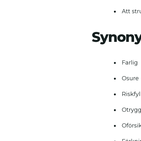
Att str
Synon
Farlig
Osure
Riskfyl
Otrygg
Oförsik