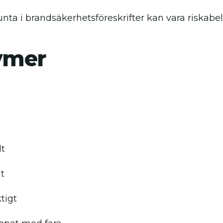
unta i brandsäkerhetsföreskrifter kan vara riskabel
ymer
lt
t
tigt