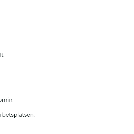
t.
nomin.
rbetsplatsen.