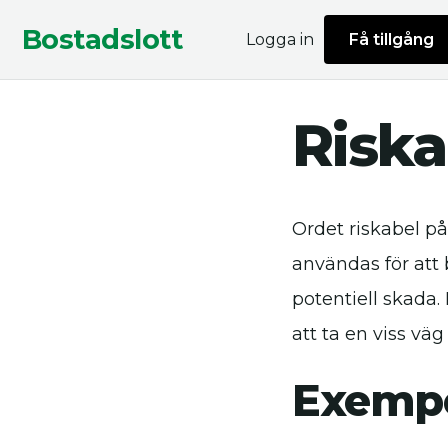
Bostadslott
Logga in
Få tillgång
Riska
Ordet riskabel på
användas för att 
potentiell skada.
att ta en viss väg 
Exempe