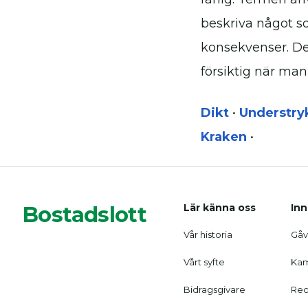
beskriva något so
konsekvenser. De
försiktig när man
Dikt
•
Understry
Kraken
•
Bostadslott
Lär känna oss
Inn
Vår historia
Gåvo
Vårt syfte
Kam
Bidragsgivare
Rec