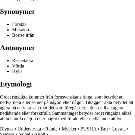
Synonymer
Förakta
Missakta
Bortse ifrån
Antonymer
Respektera
Vörda
Hylla
Etymologi
Ordet ringakta kommer från fornsvenskans ringa, som betyder att
nedvärdera eller se ner på någon eller något. Tillägget -akta betyder att
agera på ett visst sätt mot det som föregår det, i detta fall att agera
nedlåtande eller föraktfullt. Sammantaget betyder ordet ringakta alltså
att behandla någon eller något med förakt eller nedlåtande attityd.
Blygas
•
Understryka
•
Randa
•
Mycket
•
PUSHA
•
Brit
•
Lossna
•
Sautera
•
Nobel
•
Knott
•