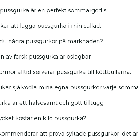
 pussgurka är en perfekt sommargodis.
skar att lägga pussgurka i min sallad.
du några pussgurkor på marknaden?
 av färsk pussgurka är oslagbar.
rmor alltid serverar pussgurka till köttbullarna.
ukar självodla mina egna pussgurkor varje somma
rka är ett hälsosamt och gott tilltugg.
cket kostar en kilo pussgurka?
kommenderar att pröva syltade pussgurkor, det är