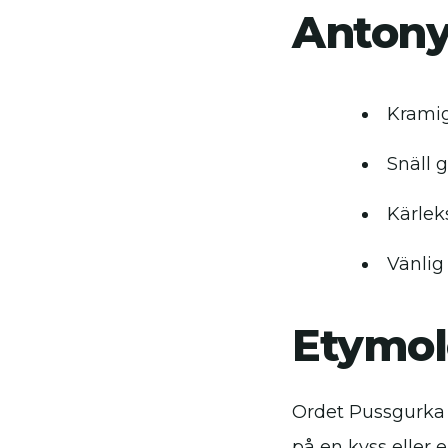
Anton
Krami
Snäll 
Kärlek
Vänlig
Etymol
Ordet Pussgurka 
på en kyss eller