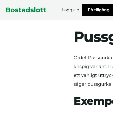
Bostadslott
Logga in
Få tillgång
Puss
Ordet Pussgurka 
krispig variant. P
ett vanligt uttr
säger pussgurka 
Exempe