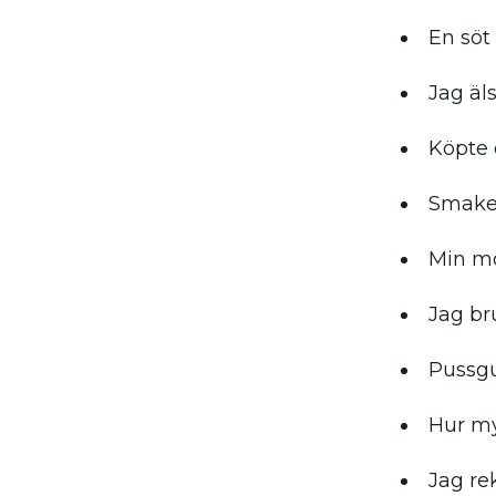
En söt
Jag äl
Köpte 
Smaken
Min mo
Jag br
Pussgu
Hur my
Jag re