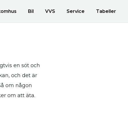
tomhus
Bil
VVS
Service
Tabeller
e
gtvis en söt och
rkan, och det är
. Så om någon
er om att äta.