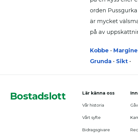
orden Pussgurka 
är mycket välsma
på av uppskattni
Kobbe
•
Marginel
Grunda
•
Sikt
•
Bostadslott
Lär känna oss
Inn
Vår historia
Gåvo
Vårt syfte
Kam
Bidragsgivare
Rec