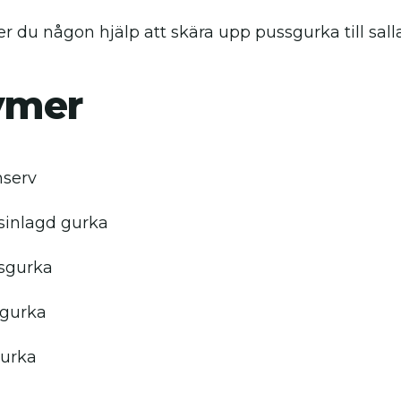
r du någon hjälp att skära upp pussgurka till sal
ymer
nserv
sinlagd gurka
sgurka
sgurka
urka