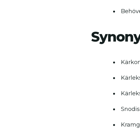
Behöve
Synon
Kärko
Kärlek
Kärlek
Snodi
Kramg