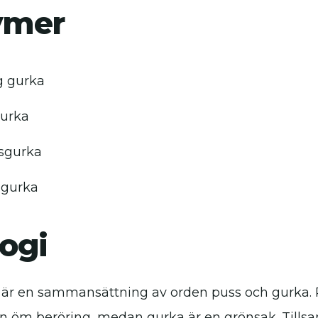
ymer
g gurka
gurka
sgurka
 gurka
ogi
är en sammansättning av orden puss och gurka. P
 en öm beröring, medan gurka är en grönsak. Till