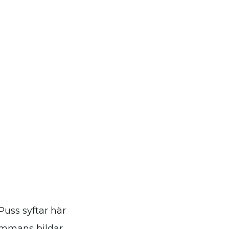
uss syftar här
sammans bildar