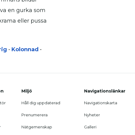
iva en gurka som
krama eller pussa
rig
•
Kolonnad
•
on
Miljö
Navigationslänkar
tör
Håll dig uppdaterad
Navigationskarta
Prenumerera
Nyheter
r
Nätgemenskap
Galleri