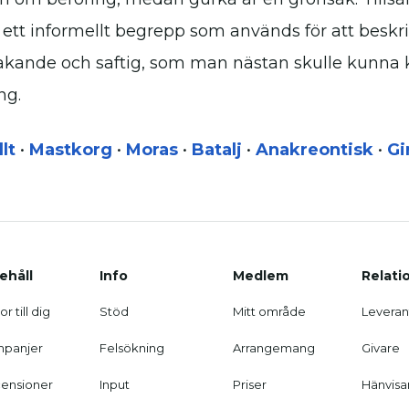
ett informellt begrepp som används för att beskr
kande och saftig, som man nästan skulle kunna 
ng.
lt
•
Mastkorg
•
Moras
•
Batalj
•
Anakreontisk
•
Gi
ehåll
Info
Medlem
Relati
r till dig
Stöd
Mitt område
Leveran
panjer
Felsökning
Arrangemang
Givare
ensioner
Input
Priser
Hänvisa