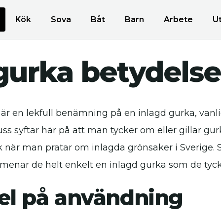
Kök
Sova
Båt
Barn
Arbete
U
gurka betydels
är en lekfull benämning på en inlagd gurka, vanli
uss syftar här på att man tycker om eller gillar gu
yck när man pratar om inlagda grönsaker i Sverige
menar de helt enkelt en inlagd gurka som de tyck
l på användning