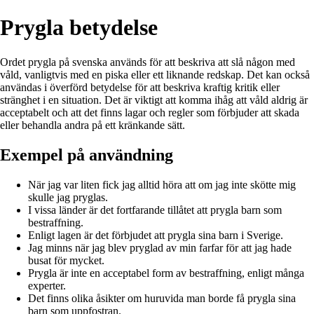
Prygla betydelse
Ordet prygla på svenska används för att beskriva att slå någon med
våld, vanligtvis med en piska eller ett liknande redskap. Det kan också
användas i överförd betydelse för att beskriva kraftig kritik eller
stränghet i en situation. Det är viktigt att komma ihåg att våld aldrig är
acceptabelt och att det finns lagar och regler som förbjuder att skada
eller behandla andra på ett kränkande sätt.
Exempel på användning
När jag var liten fick jag alltid höra att om jag inte skötte mig
skulle jag pryglas.
I vissa länder är det fortfarande tillåtet att prygla barn som
bestraffning.
Enligt lagen är det förbjudet att prygla sina barn i Sverige.
Jag minns när jag blev pryglad av min farfar för att jag hade
busat för mycket.
Prygla är inte en acceptabel form av bestraffning, enligt många
experter.
Det finns olika åsikter om huruvida man borde få prygla sina
barn som uppfostran.