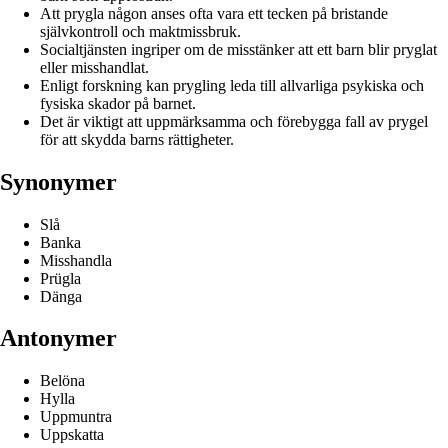
Att prygla någon anses ofta vara ett tecken på bristande
självkontroll och maktmissbruk.
Socialtjänsten ingriper om de misstänker att ett barn blir pryglat
eller misshandlat.
Enligt forskning kan prygling leda till allvarliga psykiska och
fysiska skador på barnet.
Det är viktigt att uppmärksamma och förebygga fall av prygel
för att skydda barns rättigheter.
Synonymer
Slå
Banka
Misshandla
Prügla
Dänga
Antonymer
Belöna
Hylla
Uppmuntra
Uppskatta