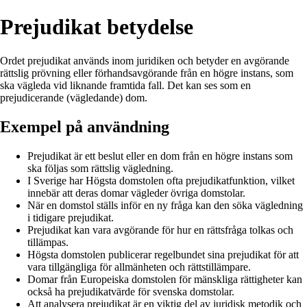
Prejudikat betydelse
Ordet prejudikat används inom juridiken och betyder en avgörande
rättslig prövning eller förhandsavgörande från en högre instans, som
ska vägleda vid liknande framtida fall. Det kan ses som en
prejudicerande (vägledande) dom.
Exempel på användning
Prejudikat är ett beslut eller en dom från en högre instans som
ska följas som rättslig vägledning.
I Sverige har Högsta domstolen ofta prejudikatfunktion, vilket
innebär att deras domar vägleder övriga domstolar.
När en domstol ställs inför en ny fråga kan den söka vägledning
i tidigare prejudikat.
Prejudikat kan vara avgörande för hur en rättsfråga tolkas och
tillämpas.
Högsta domstolen publicerar regelbundet sina prejudikat för att
vara tillgängliga för allmänheten och rättstillämpare.
Domar från Europeiska domstolen för mänskliga rättigheter kan
också ha prejudikatvärde för svenska domstolar.
Att analysera prejudikat är en viktig del av juridisk metodik och