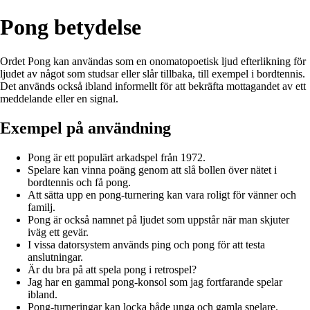
Pong betydelse
Ordet Pong kan användas som en onomatopoetisk ljud efterlikning för
ljudet av något som studsar eller slår tillbaka, till exempel i bordtennis.
Det används också ibland informellt för att bekräfta mottagandet av ett
meddelande eller en signal.
Exempel på användning
Pong är ett populärt arkadspel från 1972.
Spelare kan vinna poäng genom att slå bollen över nätet i
bordtennis och få pong.
Att sätta upp en pong-turnering kan vara roligt för vänner och
familj.
Pong är också namnet på ljudet som uppstår när man skjuter
iväg ett gevär.
I vissa datorsystem används ping och pong för att testa
anslutningar.
Är du bra på att spela pong i retrospel?
Jag har en gammal pong-konsol som jag fortfarande spelar
ibland.
Pong-turneringar kan locka både unga och gamla spelare.