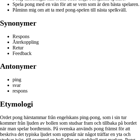
Spela pong med en vän för att se vem som är den bästa spelaren.
Påminn mig om att ta med pong-spelen till nästa spelkväll.
Synonymer
Respons
Återkoppling
Retur
Feedback
Antonymer
ping
svar
respons
Etymologi
Ordet pong härstammar från engelskans ping-pong, som i sin tur
kommer från ljuden av bollen som studsar fram och tillbaka på bordet
när man spelar bordtennis. På svenska används pong främst för att
beskriva det typiska ljudet som uppstår när något träffar en yta och
studsar iväg, till exempel en boll eller en studsboll mot marken. Pong