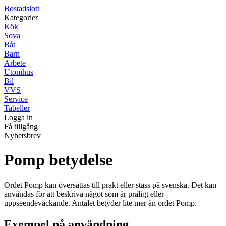
Bostadslott
Kategorier
Kök
Sova
Båt
Barn
Arbete
Utomhus
Bil
VVS
Service
Tabeller
Logga in
Få tillgång
Nyhetsbrev
Pomp betydelse
Ordet Pomp kan översättas till prakt eller stass på svenska. Det kan
användas för att beskriva något som är pråligt eller
uppseendeväckande. Antalet betyder lite mer än ordet Pomp.
Exempel på användning