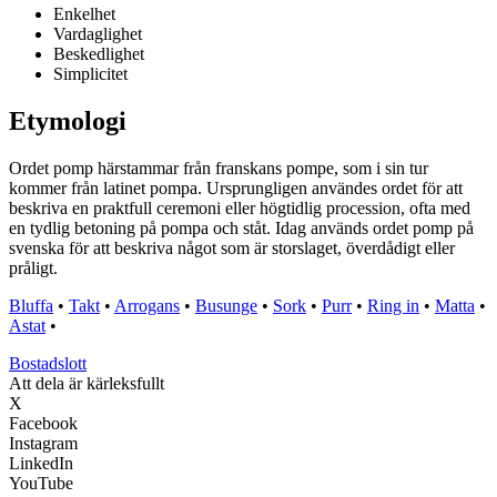
Enkelhet
Vardaglighet
Beskedlighet
Simplicitet
Etymologi
Ordet pomp härstammar från franskans pompe, som i sin tur
kommer från latinet pompa. Ursprungligen användes ordet för att
beskriva en praktfull ceremoni eller högtidlig procession, ofta med
en tydlig betoning på pompa och ståt. Idag används ordet pomp på
svenska för att beskriva något som är storslaget, överdådigt eller
pråligt.
Bluffa
•
Takt
•
Arrogans
•
Busunge
•
Sork
•
Purr
•
Ring in
•
Matta
•
Astat
•
Bostadslott
Att dela är kärleksfullt
X
Facebook
Instagram
LinkedIn
YouTube