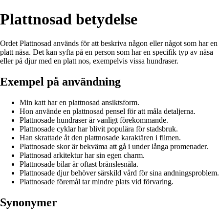
Plattnosad betydelse
Ordet Plattnosad används för att beskriva någon eller något som har en
platt näsa. Det kan syfta på en person som har en specifik typ av näsa
eller på djur med en platt nos, exempelvis vissa hundraser.
Exempel på användning
Min katt har en plattnosad ansiktsform.
Hon använde en plattnosad pensel för att måla detaljerna.
Plattnosade hundraser är vanligt förekommande.
Plattnosade cyklar har blivit populära för stadsbruk.
Han skrattade åt den plattnosade karaktären i filmen.
Plattnosade skor är bekväma att gå i under långa promenader.
Plattnosad arkitektur har sin egen charm.
Plattnosade bilar är oftast bränslesnåla.
Plattnosade djur behöver särskild vård för sina andningsproblem.
Plattnosade föremål tar mindre plats vid förvaring.
Synonymer